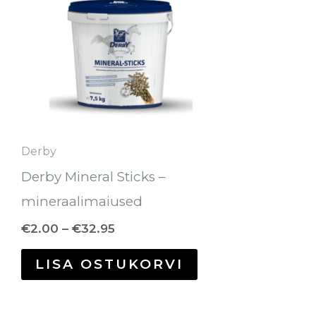
on
mitu
varianti.
Valikuid
saab
teha
Derby
tootelehel.
Derby Mineral Sticks –
mineraalimaiused
€
2.00
–
€
32.95
LISA OSTUKORVI