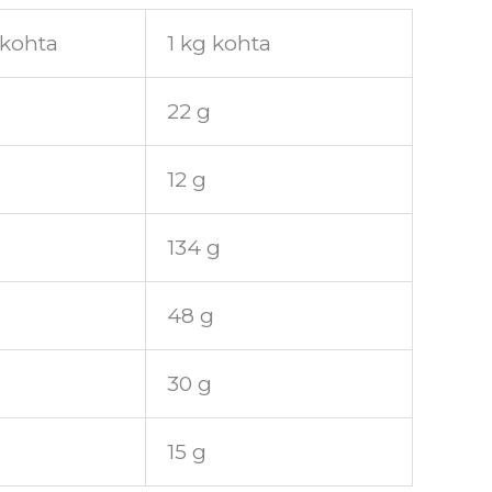
 kohta
1 kg kohta
22 g
12 g
134 g
48 g
30 g
15 g