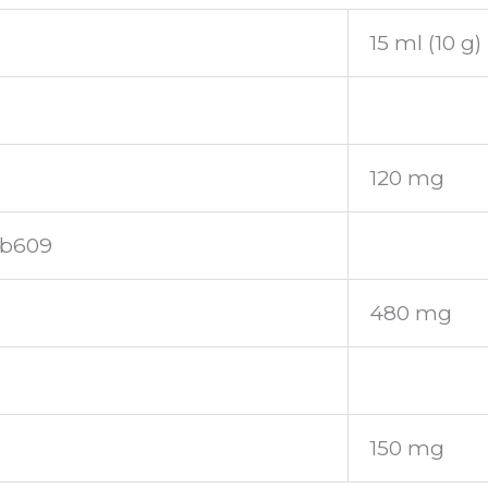
15 ml (10 g)
120 mg
3b609
480 mg
150 mg