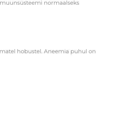
 immuunsüsteemi normaalseks
rematel hobustel. Aneemia puhul on