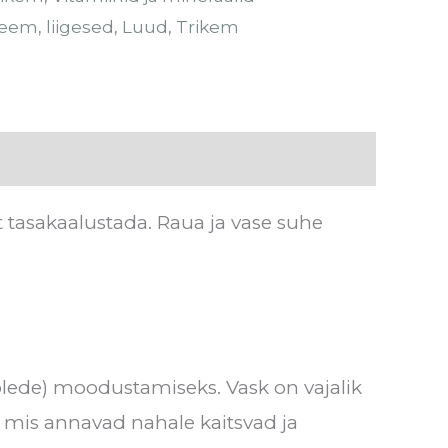
teem
,
liigesed
,
Luud
,
Trikem
t tasakaalustada. Raua ja vase suhe
blede) moodustamiseks. Vask on vajalik
, mis annavad nahale kaitsvad ja