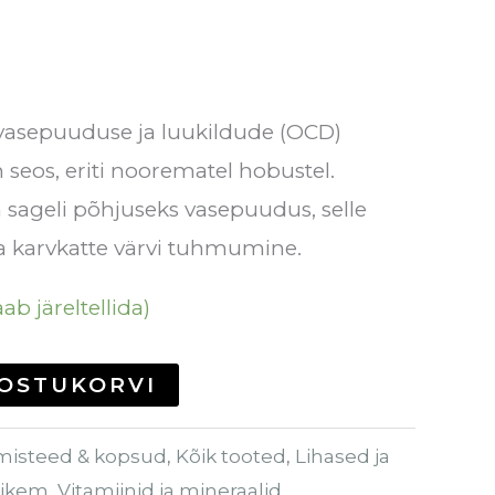
 vasepuuduse ja luukildude (OCD)
 seos, eriti noorematel hobustel.
sageli põhjuseks vasepuudus, selle
a karvkatte värvi tuhmumine.
ab järeltellida)
 OSTUKORVI
misteed & kopsud
,
Kõik tooted
,
Lihased ja
rikem
,
Vitamiinid ja mineraalid