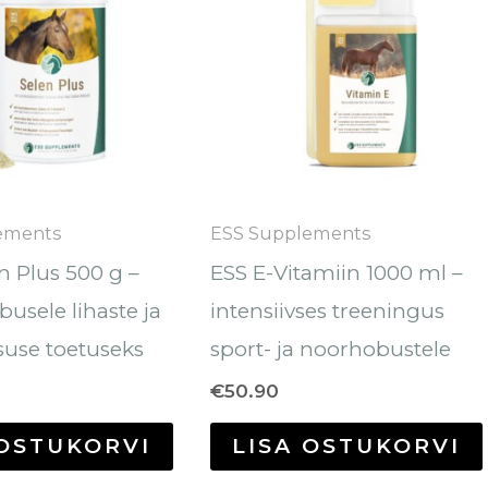
ements
ESS Supplements
n Plus 500 g –
ESS E-Vitamiin 1000 ml –
busele lihaste ja
intensiivses treeningus
se toetuseks
sport- ja noorhobustele
€
50.90
 OSTUKORVI
LISA OSTUKORVI