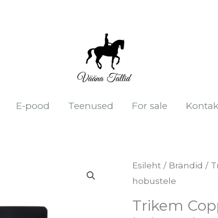
E-pood
Teenused
For sale
Kontak
Trikem
Esileht
/
Brändid
/
T
hobustele
Copper+
900g
Trikem Cop
-