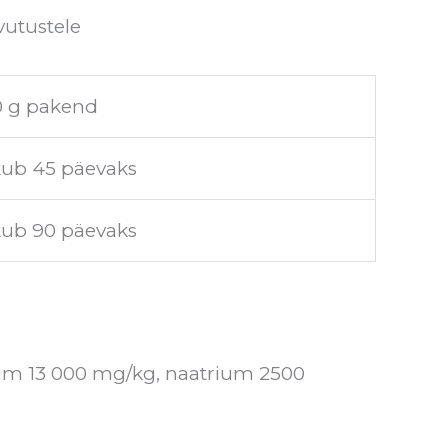
vutustele
 g pakend
kub 45 päevaks
kub 90 päevaks
tsium 13 000 mg/kg, naatrium 2500