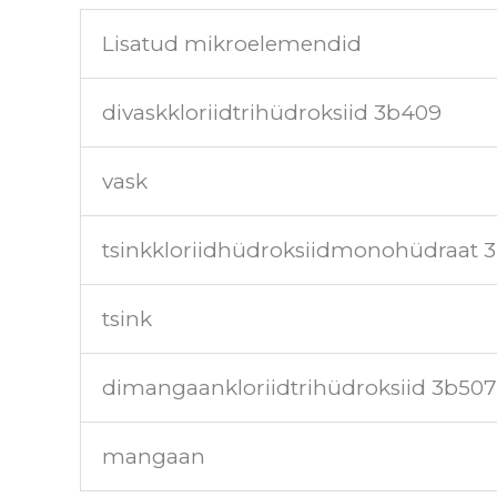
Lisatud mikroelemendid
divaskkloriidtrihüdroksiid 3b409
vask
tsinkkloriidhüdroksiidmonohüdraat 
tsink
dimangaankloriidtrihüdroksiid 3b507
mangaan