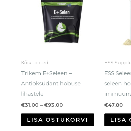
on
mitu
varianti.
Valikuid
saab
teha
Kõik tooted
ESS Suppl
tootelehel.
Trikem E+Seleen –
ESS Selee
Antioksüdant hobuse
seleen ho
lihastele
immuunsu
€
31.00
–
€
93.00
€
47.80
LISA OSTUKORVI
LISA