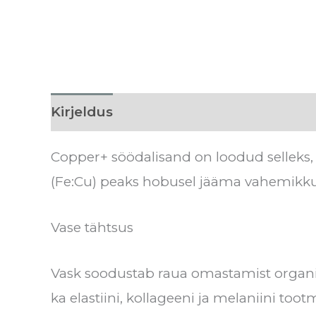
Kirjeldus
Lisainfo
Tarneaeg
Arvu
Copper+ söödalisand on loodud selleks, e
(Fe:Cu) peaks hobusel jääma vahemikku
Vase tähtsus
Vask soodustab raua omastamist organis
ka elastiini, kollageeni ja melaniini to