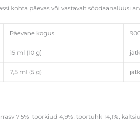
ssi kohta päevas või vastavalt söödaanalüüsi ar
Päevane kogus
900
15 ml (10 g)
jät
7,5 ml (5 g)
jät
orrasv 7,5%, toorkiud 4,9%, toortuhk 14,1%, kal