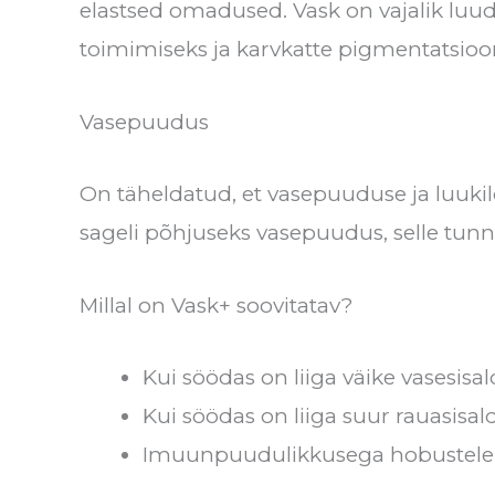
elastsed omadused. Vask on vajalik lu
toimimiseks ja karvkatte pigmentatsioo
Vasepuudus
On täheldatud, et vasepuuduse ja luuki
sageli põhjuseks vasepuudus, selle tunn
Millal on Vask+ soovitatav?
Kui söödas on liiga väike vasesisal
Kui söödas on liiga suur rauasisal
Imuunpuudulikkusega hobustele