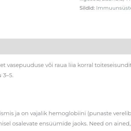
Sildid:
Immuunsüs
stused (0)
t vasepuuduse või raua liia korral toiteseisundi
 3–5.
mis ja on vajalik hemoglobiini (punaste vereli
otmisel osalevate ensüümide jaoks. Need on ained