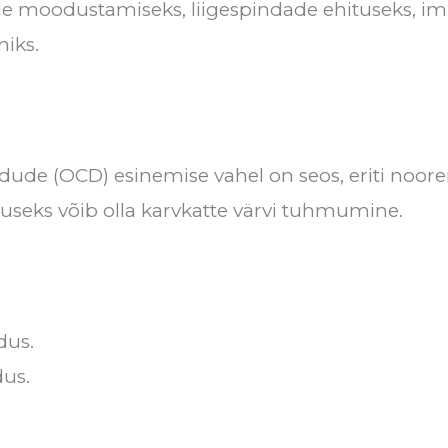
ude moodustamiseks, liigespindade ehituseks,
niks.
ldude (OCD) esinemise vahel on seos, eriti noo
useks võib olla karvkatte värvi tuhmumine.
dus.
dus.