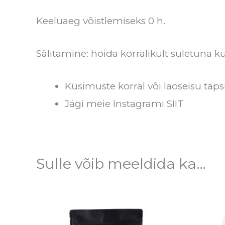
Keeluaeg võistlemiseks 0 h.
Sälitamine: hoida korralikult suletuna ku
Küsimuste korral või laoseisu täps
Jägi meie Instagrami
SIIT
Sulle võib meeldida ka…
Hinnavahemik:
Sellel
€31.00
tootel
kuni
€93.00