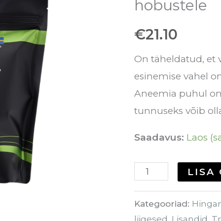
hobustele
Vaselisand
€
21.10
hobustele
kogus
On täheldatud, et
esinemise vahel on
Aneemia puhul on 
tunnuseks võib oll
Saadavus:
Laos (sa
LISA
Kategooriad:
Hinga
liigesed
,
Lisandid
,
T