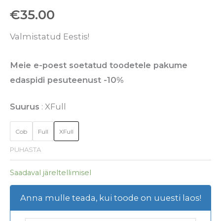
€
35.00
Valmistatud Eestis!
Meie e-poest soetatud toodetele pakume
edaspidi pesuteenust -10%
Suurus
XFull
Cob
Full
XFull
PUHASTA
Saadaval järeltellimisel
Anna mulle teada, kui toode on uuesti laos!