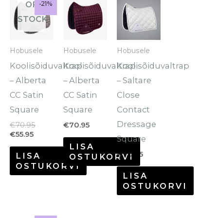
OF
Sale!
-21%
-21%
hind
hind
on:
oli:
STOCK
€55.95.
€70.95.
Hobusele
Hobusele
Hobusele
Koolisõiduvaltrap
Koolisõiduvaltrap
Koolisõiduvaltrap
– Alberta
– Alberta
– Saltare
CC Satin
CC Satin
Close
Square
Square
Contact
Dressage
€
70.95
€
70.95
€
55.95
Square
LISA
€
70.95
LISA
OSTUKORVI
OSTUKORVI
LISA
OSTUKORVI