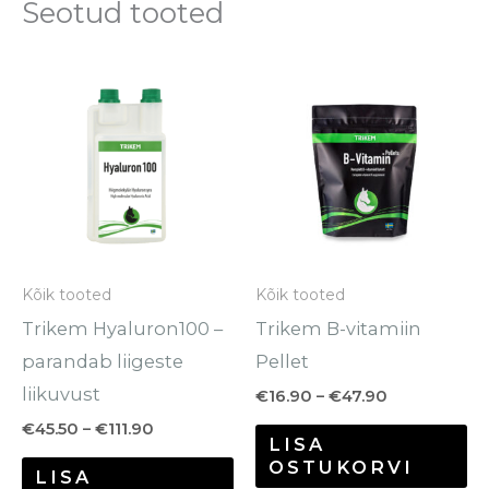
Seotud tooted
Hinnavahemik:
Hinnavahem
Sellel
Se
€45.50
€16.90
tootel
to
kuni
kuni
€111.90
€47.90
on
o
mitu
mi
varianti.
va
Valikuid
Va
saab
sa
Kõik tooted
Kõik tooted
teha
te
Trikem Hyaluron100 –
Trikem B-vitamiin
tootelehel.
to
parandab liigeste
Pellet
liikuvust
€
16.90
–
€
47.90
€
45.50
–
€
111.90
LISA
OSTUKORVI
LISA