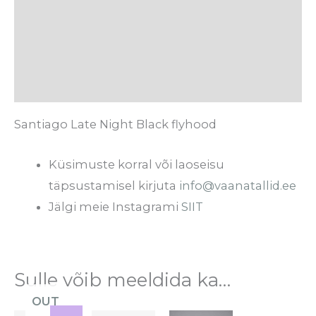
Hooldusjuhised
Tarneaeg
Arvustused (0)
Santiago Late Night Black flyhood
Küsimuste korral või laoseisu
täpsustamisel kirjuta
info@vaanatallid.ee
Jälgi meie Instagrami
SIIT
Sulle võib meeldida ka…
OUT
Praegune
Algne