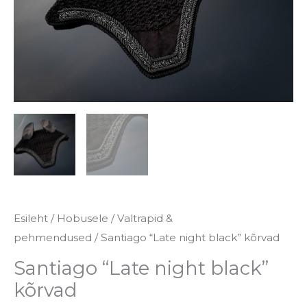
kogus
Esileht
/
Hobusele
/
Valtrapid &
pehmendused
/ Santiago “Late night black” kõrvad
Santiago “Late night black”
kõrvad