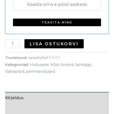
LISA OSTUKORVI
Tootekood:
velvetxfull-1-1-1-1
Kategooriad:
Hobusele
,
Kõik tooted
,
Santiago
,
Valtrapid & pehmendused
Kirjeldus
Lisainfo