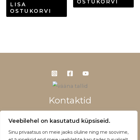
OSTUKORVI
LISA
OSTUKORVI
Kontaktid
+372 5660 1028
Veebilehel on kasutatud küpsiseid.
info@vaanatallid.ee
Sinu privaatsus on meie jaoks oluline ning me soovime,
Müügitingimused ja privaatsuspoliitika
et tunneksid end meie veebilehte kasutades turvaliselt.