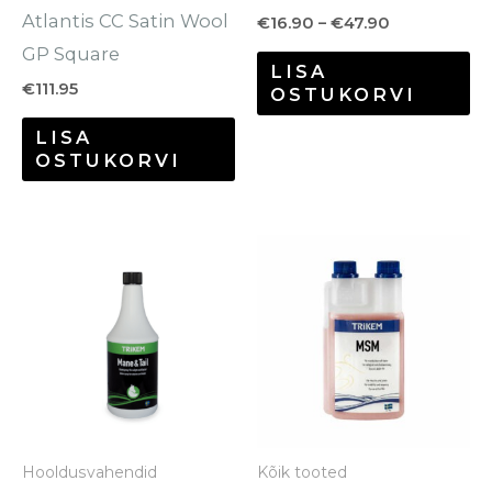
Atlantis CC Satin Wool
€
16.90
–
€
47.90
GP Square
LISA
€
111.95
OSTUKORVI
LISA
OSTUKORVI
Hooldusvahendid
Kõik tooted