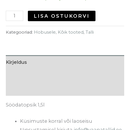
LISA OSTUKORVI
Kategooriad:
Hobusele
,
Kõik tooted
,
Talli
Kirjeldus
Tarneaeg
Arvustused (0)
Söödatopsik 1,5l
Küsimuste korral või laoseisu
täpsustamisel kirjuta
info@vaanatallid.ee