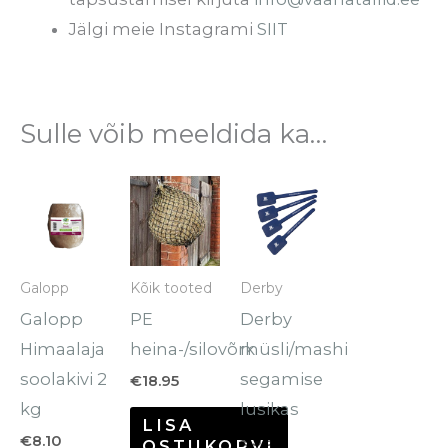
Jälgi meie Instagrami
SIIT
Sulle võib meeldida ka…
Galopp
Kõik tooted
Derby
Galopp
PE
Derby
Himaalaja
heina-/silovõrk
müsli/mashi
soolakivi 2
segamise
€
18.95
kg
lusikas
LISA
€
8.10
€
3.95
OSTUKORVI