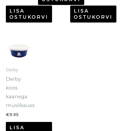
LISA
LISA
OSTUKORVI
OSTUKORVI
Derby
Derby
koos
kaanega
müslikauss
€
9.95
LISA