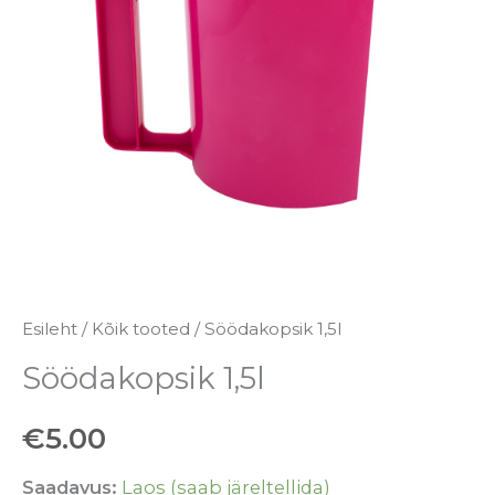
Esileht
/
Kõik tooted
/ Söödakopsik 1,5l
Söödakopsik 1,5l
€
5.00
Saadavus:
Laos (saab järeltellida)