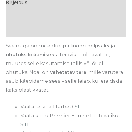
Kirjeldus
Tarneaeg
Arvustused (0)
See nuga on mõeldud
pallinööri hõlpsaks ja
ohutuks lõikamiseks
. Teravik ei ole avatud,
muutes selle kasutamise tallis või õuel
ohutuks. Noal on
vahetatav tera
, mille varutera
asub käepideme sees – selle leiab, kui eraldada
kaks plastikkatet.
Vaata teisi tallitarbeid
SIIT
Vaata kogu Premier Equine tootevalikut
SIIT