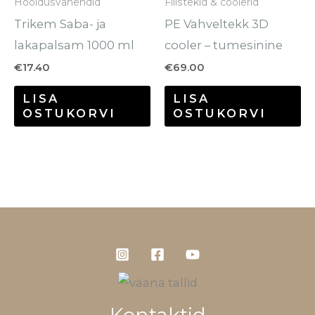
Hooldusvahendid
Fliistekid & coolerid
te
Trikem Saba- ja
PE Vahveltekk 3D
to
lakapalsam 1000 ml
cooler – tumesinine
€
17.40
€
69.00
LISA
LISA
OSTUKORVI
OSTUKORVI
Kontaktid