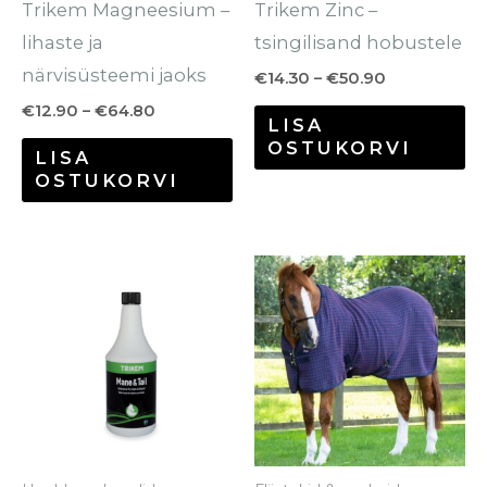
Trikem Magneesium –
Trikem Zinc –
tootelehel.
to
lihaste ja
tsingilisand hobustele
närvisüsteemi jaoks
€
14.30
–
€
50.90
€
12.90
–
€
64.80
LISA
OSTUKORVI
LISA
OSTUKORVI
Se
to
o
mi
va
Va
sa