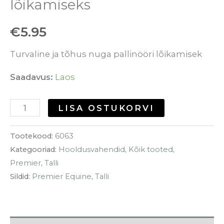
lõikamiseks
€
5.95
Turvaline ja tõhus nuga pallinööri lõikamisek
Saadavus:
Laos
LISA OSTUKORVI
Tootekood:
6063
Kategooriad:
Hooldusvahendid
,
Kõik tooted
,
Premier
,
Talli
Sildid:
Premier Equine
,
Talli