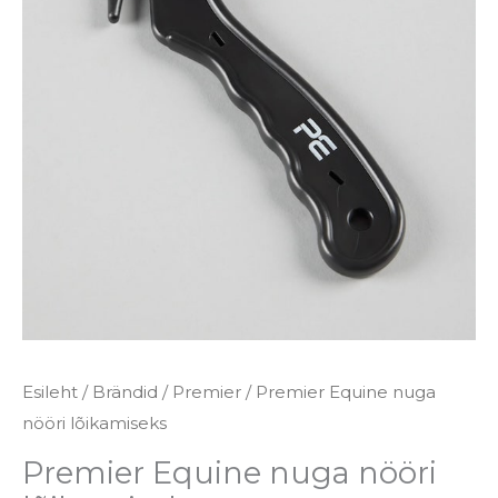
kogus
Esileht
/
Brändid
/
Premier
/ Premier Equine nuga
nööri lõikamiseks
Premier Equine nuga nööri