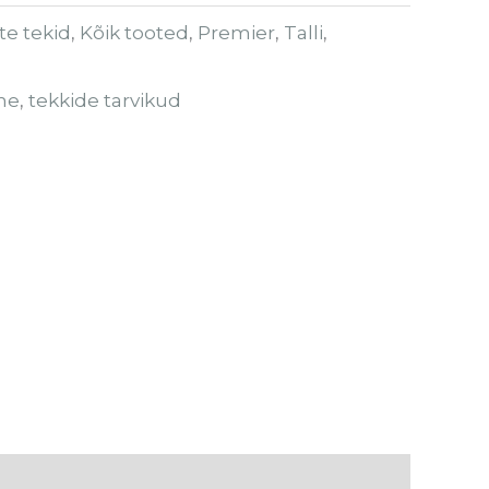
e tekid
,
Kõik tooted
,
Premier
,
Talli
,
ne
,
tekkide tarvikud