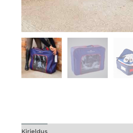
Kirjeldus
Tarneaeg
Arvustused (0