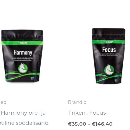
Hinnavahemik:
Hinnav
Sellel
€30.70
€35.0
tootel
kuni
kuni
€116.80
€146.
on
mitu
varianti.
Valikuid
saab
teha
tootelehel.
ted
Brändid
 Harmony pre- ja
Trikem Focus
tiline söödalisand
€
35.00
–
€
146.40