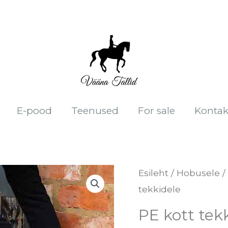
E-pood
Teenused
For sale
Kontak
PE
Esileht
/
Hobusele
/
tekkidele
kott
tekkidele
PE kott tek
kogus