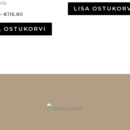
ele
LISA OSTUKOR
–
€
116.80
A OSTUKORVI