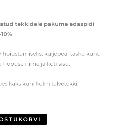
tatud tekkidele pakume edaspidi
 -10%
 hoiustamiseks, küljepeal tasku kuhu
 hobuse nime ja koti sisu.
s kaks kuni kolm talvetekki.
 OSTUKORVI