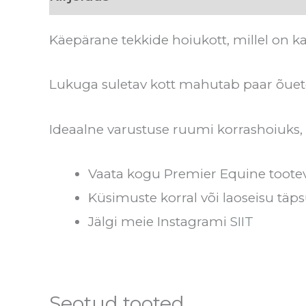
Käepärane tekkide hoiukott, millel on k
Lukuga suletav kott mahutab paar õuetekk
Ideaalne varustuse ruumi korrashoiuks,
Vaata kogu Premier Equine toote
Küsimuste korral või laoseisu täps
Jälgi meie Instagrami
SIIT
Seotud tooted