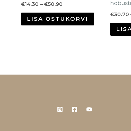
hobust
€
14.30
–
€
50.90
€
30.70
LISA OSTUKORVI
LIS