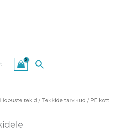
Search
t
Hobuste tekid
/
Tekkide tarvikud
/ PE kott
kidele