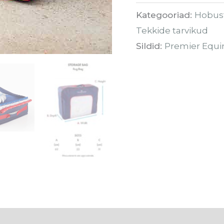
Kategooriad:
Hobust
Tekkide tarvikud
Sildid:
Premier Equi
)