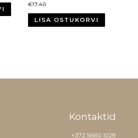
€
17.40
VI
LISA OSTUKORVI
Kontaktid
+372 5660 1028