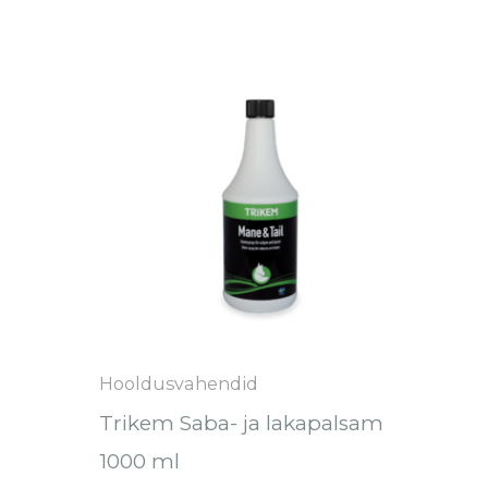
ahemik:
Sellel
0
tootel
40
on
mitu
varianti.
Valikuid
saab
teha
tootelehel.
Hooldusvahendid
Trikem Saba- ja lakapalsam
1000 ml