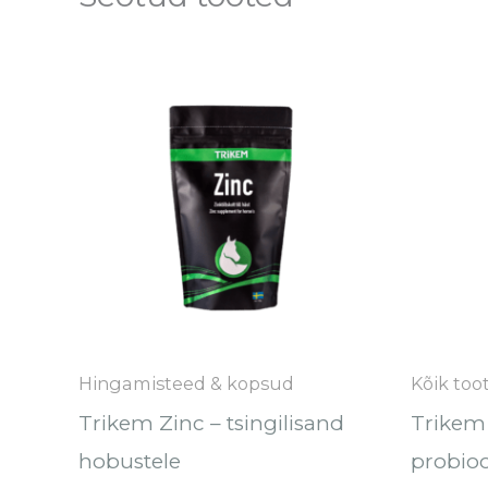
Hinnavahemik:
Sellel
€14.30
tootel
kuni
€50.90
on
mitu
varianti.
Valikuid
saab
teha
tootelehel.
Hingamisteed & kopsud
Kõik too
Trikem Zinc – tsingilisand
Trikem
hobustele
probioo