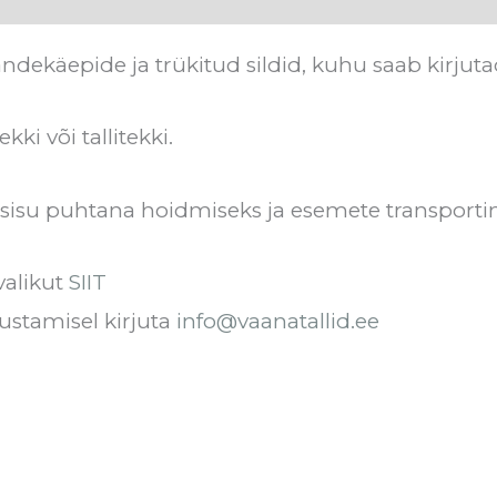
andekäepide ja trükitud sildid, kuhu saab kirjut
i või tallitekki.
 sisu puhtana hoidmiseks ja esemete transporti
valikut
SIIT
ustamisel kirjuta
info@vaanatallid.ee