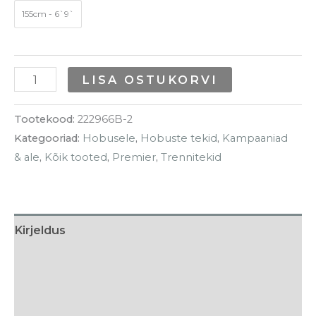
155cm - 6`9`
LISA OSTUKORVI
Tootekood:
222966B-2
Kategooriad:
Hobusele
,
Hobuste tekid
,
Kampaaniad
& ale
,
Kõik tooted
,
Premier
,
Trennitekid
Kirjeldus
Lisainfo
Tarneaeg