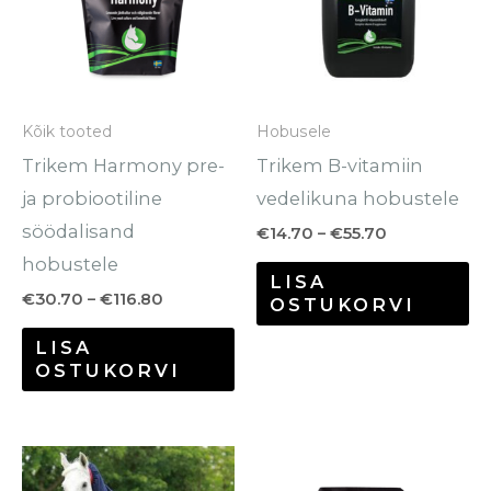
mitu
mi
varianti.
va
Valikuid
Va
saab
sa
Kõik tooted
Hobusele
teha
te
Trikem Harmony pre-
Trikem B-vitamiin
tootelehel.
to
ja probiootiline
vedelikuna hobustele
söödalisand
€
14.70
–
€
55.70
hobustele
LISA
€
30.70
–
€
116.80
OSTUKORVI
LISA
OSTUKORVI
Hinnavahe
Sellel
Se
€35.00