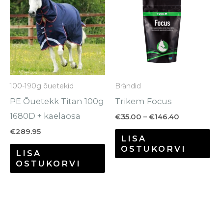
tootel
to
kuni
€146.40
on
o
mitu
mi
varianti.
va
Valikuid
Va
saab
sa
100-190g õuetekid
Brändid
teha
te
PE Õuetekk Titan 100g
Trikem Focus
tootelehel.
to
1680D + kaelaosa
€
35.00
–
€
146.40
€
289.95
LISA
OSTUKORVI
LISA
OSTUKORVI