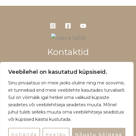
Kontaktid
+372 5660 1028
Veebilehel on kasutatud küpsiseid.
info@vaanatallid.ee
Sinu privaatsus on meie jaoks oluline ning me soovime,
Müügitingimused ja privaatsuspoliitika
et tunneksid end meie veebilehte kasutades turvaliselt.
Sul on võimalik igal hetkel oma valikuid küpsiste
seadetes või veebilehitseja seadetes muuta. Mõnel
juhul tuleb selleks muuta oma veebilehitseja seadistusi
või küpsised käsitsi kustutada.
Copyright © 2026 | Powered by Vääna Tallid
Kohanda
Keeldu
Nõustu kõigega