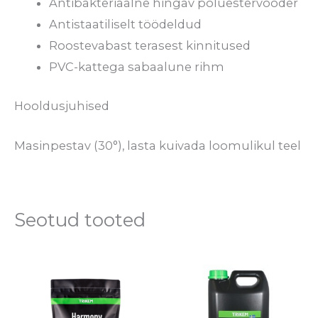
Antibakteriaalne hingav polüestervooder
Antistaatiliselt töödeldud
Roostevabast terasest kinnitused
PVC-kattega sabaalune rihm
Hooldusjuhised
Masinpestav (30°), lasta kuivada loomulikul teel
Seotud tooted
Hinnavahemik:
Hinnavahem
Sellel
Se
€30.70
€14.70
tootel
to
kuni
kuni
€116.80
€55.70
on
o