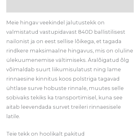
Arvustused (0)
Meie hingav veekindel jalutustekk on
valmistatud vastupidavast 840D ballistilisest
nailonist ja on eest sellise lõikega, et tagada
rindkere maksimaalne hingavus, mis on oluline
ülekuumenemise vältimiseks. Äralõigatud õlg
võimaldab suurt liikumisulatust ning lame
rinnaesine kinnitus koos polstriga tagavad
ühtlase surve hobuste rinnale, muutes selle
sobivaks tekiks ka transportimisel, kuna see
aitab leevendada survet treileri rinnaesisele
latile.
Teie tekk on hoolikalt pakitud