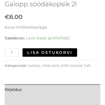
Galopp söödakopsik 2l
€
6.00
Koos mõõteskaalaga
Saadavus:
Laos (saab järeltellida)
LISA OSTUKORVI
Kategooriad:
Galopp
,
Hobusele
,
Kõik tooted
,
Talli
Kirjeldus
Tarneaeg