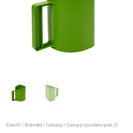
Esileht
/
Brändid
/
Galopp
/ Galopp söödakopsik 2l