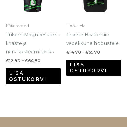
varianti.
va
Valikuid
Va
saab
sa
Kõik tooted
Hobusele
teha
te
Trikem Magneesium –
Trikem B-vitamiin
tootelehel.
to
lihaste ja
vedelikuna hobustele
närvisüsteemi jaoks
€
14.70
–
€
55.70
€
12.90
–
€
64.80
LISA
OSTUKORVI
LISA
OSTUKORVI