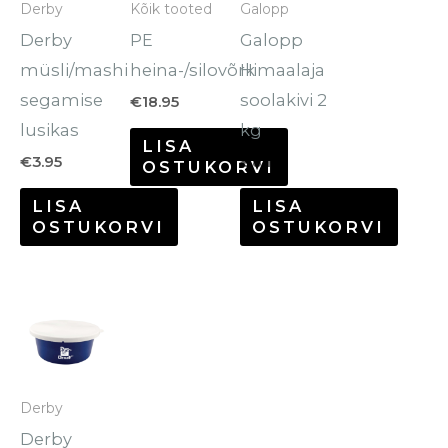
Derby
Kõik tooted
Galopp
Derby
PE
Galopp
müsli/mashi
heina-/silovõrk
Himaalaja
segamise
soolakivi 2
€
18.95
lusikas
kg
LISA
€
3.95
€
8.10
OSTUKORVI
LISA
LISA
OSTUKORVI
OSTUKORVI
Derby
Derby