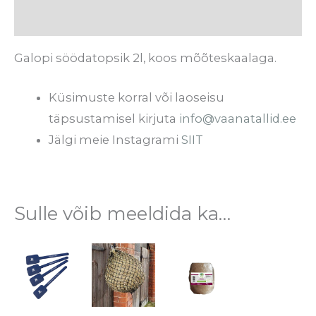
Arvustused (0)
Galopi söödatopsik 2l, koos mõõteskaalaga.
Küsimuste korral või laoseisu
täpsustamisel kirjuta
info@vaanatallid.ee
Jälgi meie Instagrami
SIIT
Sulle võib meeldida ka…