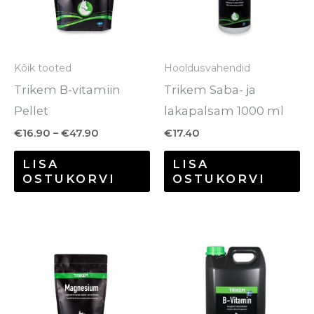
varianti.
Valikuid
saab
Kõik tooted
Hooldusvahendid
teha
Trikem B-vitamiin
Trikem Saba- ja
tootelehel.
Pellet
lakapalsam 1000 ml
€
16.90
–
€
47.90
€
17.40
LISA
LISA
OSTUKORVI
OSTUKORVI
Hinnavahemik:
Hinnavahem
Sellel
Se
€12.90
€14.70
tootel
to
kuni
kuni
€64.80
€55.70
on
o
mitu
mi