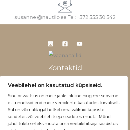
susanne @nautilo.ee Tel: +372 555 30 542
Kontaktid
+372 5660 1028
Veebilehel on kasutatud küpsiseid.
info@vaanatallid.ee
Sinu privaatsus on meie jaoks oluline ning me soovime,
Müügitingimused ja privaatsuspoliitika
et tunneksid end meie veebilehte kasutades turvaliselt.
Sul on võimalik igal hetkel oma valikuid küpsiste
seadetes või veebilehitseja seadetes muuta. Mõnel
juhul tuleb selleks muuta oma veebilehitseja seadistusi