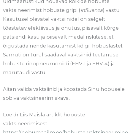
üldmäärustikud nõuavad kõikide hobuste
vaktsineerimist hobuste gripi (
influenza
) vastu.
Kasutusel olevatel vaktsiinidel on selgelt
tõestatav efektiivsus ja ohutus, piisavalt kõrge
patsiendi kasu ja piisavalt madal riskitase, et
õigustada nende kasutamist kõigil hobuslastel.
Samuti on turul saadaval vaktsiinid teetanuse,
hobuste rinopneumoniidi (EHV-1 ja EHV-4) ja
marutaudi vastu.
Aitan valida vaktsiinid ja koostada Sinu hobusele
sobiva vaktsineerimiskava.
Loe dr Liis Maisla artiklit hobuste
vaktsineerimisest:
https://hobumaailm.ee/hobuste-vaktsineerimine-