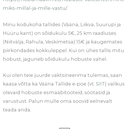
miks-millal-ja-mille-vastu/
Minu kodukoha tallides (Vääna, Liikva, Suurupi ja
Hüüru kant) on sõidukulu 5€, 25 km raadiuses
(Niitvälja, Rahula, Veskimetsa) 15€ ja kaugemates
piirkondades kokkuleppel. Kui on ühes tallis mitu
hobust, jaguneb sõidukulu hobuste vahel.
Kui olen teie juurde vaktsineerima tulemas, saan
kaasa võtta ka Vääna Tallide e-poe (vt.
SIIT
) valikus
olevaid hobuste esmaabitooteid, söötasid ja
varustust. Palun mulle oma soovid eelnevalt
teada anda.