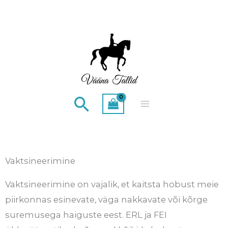
Skip
to
content
Search
Vaktsineerimine
Vaktsineerimine on vajalik, et kaitsta hobust meie
piirkonnas esinevate, väga nakkavate või kõrge
suremusega haiguste eest. ERL ja FEI