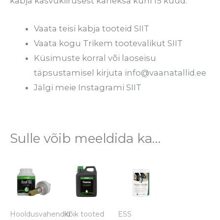
kabja kasvukiirusest kaheksa kuni 15 kuud.
Vaata teisi kabja tooteid
SIIT
Vaata kogu Trikem tootevalikut
SIIT
Küsimuste korral või laoseisu
täpsustamisel kirjuta
info@vaanatallid.ee
Jälgi meie Instagrami
SIIT
Sulle võib meeldida ka…
Hinnavahemik:
Sellel
€17.60
tootel
kuni
€70.60
on
mitu
Hooldusvahendid
Kõik tooted
ESS