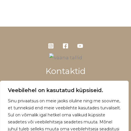
Kontaktid
+372 5660 1028
Veebilehel on kasutatud küpsiseid.
info@vaanatallid.ee
Sinu privaatsus on meie jaoks oluline ning me soovime,
Müügitingimused ja privaatsuspoliitika
et tunneksid end meie veebilehte kasutades turvaliselt.
Sul on võimalik igal hetkel oma valikuid küpsiste
seadetes või veebilehitseja seadetes muuta. Mõnel
juhul tuleb selleks muuta oma veebilehitseja seadistusi