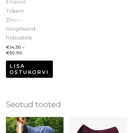
& kopsud
varianti.
Trikem
Valikuid
Zinc –
saab
tsingilisand
teha
hobustele
tootelehel.
€
14.30
–
€
50.90
LISA
OSTUKORVI
Seotud tooted
Sellel
tootel