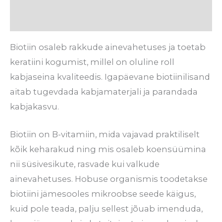
Arvustused (0)
Biotiin osaleb rakkude ainevahetuses ja toetab
keratiini kogumist, millel on oluline roll
kabjaseina kvaliteedis. Igapäevane biotiinilisand
aitab tugevdada kabjamaterjali ja parandada
kabjakasvu.
Biotiin on B-vitamiin, mida vajavad praktiliselt
kõik keharakud ning mis osaleb koensüümina
nii süsivesikute, rasvade kui valkude
ainevahetuses. Hobuse organismis toodetakse
biotiini jämesooles mikroobse seede käigus,
kuid pole teada, palju sellest jõuab imenduda,