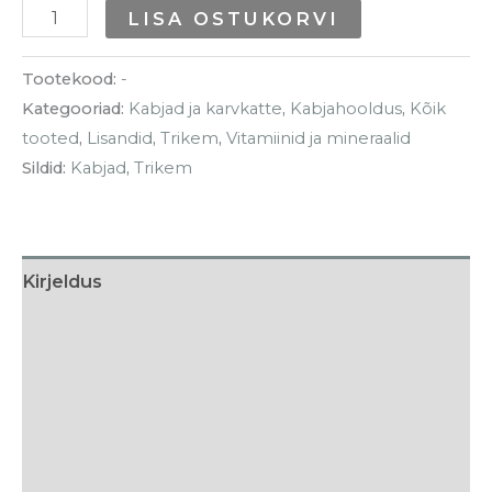
LISA OSTUKORVI
Tootekood:
-
Kategooriad:
Kabjad ja karvkatte
,
Kabjahooldus
,
Kõik
tooted
,
Lisandid
,
Trikem
,
Vitamiinid ja mineraalid
Sildid:
Kabjad
,
Trikem
Kirjeldus
Lisainfo
Söötmissoovitus
Koostis
Tarneaeg