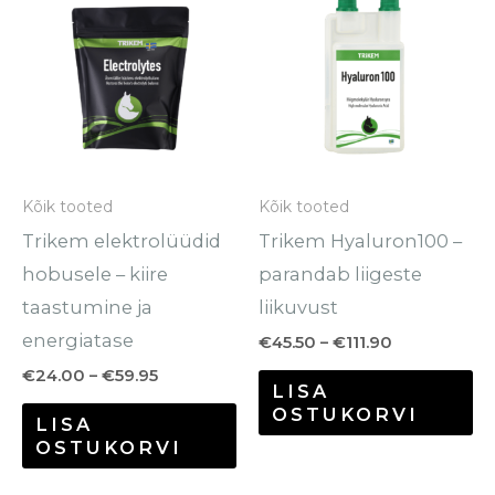
tootel
to
kuni
kuni
€59.95
€111.90
on
o
mitu
mi
varianti.
va
Valikuid
Va
saab
sa
Kõik tooted
Kõik tooted
teha
te
Trikem elektrolüüdid
Trikem Hyaluron100 –
tootelehel.
to
hobusele – kiire
parandab liigeste
taastumine ja
liikuvust
energiatase
€
45.50
–
€
111.90
€
24.00
–
€
59.95
LISA
OSTUKORVI
LISA
OSTUKORVI