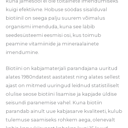
kuna jämesool ei ole toitainete imendumiseks
kuigi efektiivne. Hobuse söödas sisalduval
biotiinil on seega palju suurem võimalus
organismi imenduda, kuna see läbib
seedesüsteemi eesmisi osi, kus toimub
peamine vitamiinide ja mineraalainete
imendumine.
Biotiini on kabjamaterjali parandajana uuritud
alates 1980ndatest aastatest ning alates sellest
ajast on mitmed uuringud leidnud statistiliselt
olulise seose biotiini lisamise ja kapjade üldise
seisundi paranemise vahel. Kuna biotiin
parandab ainult uue kabjasarve kvaliteeti, kulub
tulemuse saamiseks rohkem aega, olenevalt