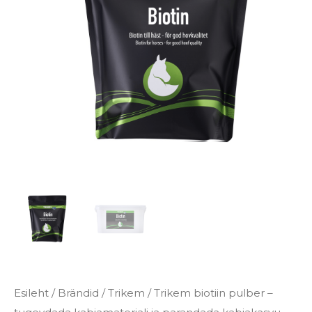
€62.65
kabjamaterjali
ja
parandada
kabjakasvu
kogus
Esileht
/
Brändid
/
Trikem
/ Trikem biotiin pulber –