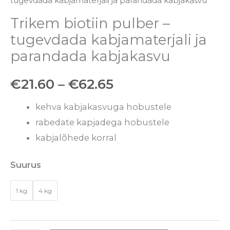
tugevdada kabjamaterjali ja parandada kabjakasvu
Trikem biotiin pulber –
tugevdada kabjamaterjali ja
parandada kabjakasvu
€
21.60
–
€
62.65
kehva kabjakasvuga hobustele
rabedate kapjadega hobustele
kabjalõhede korral
Suurus
1 kg
4 kg