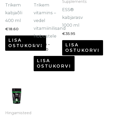
Supplements
varianti.
Trikem
Trikem
ESS®
Valikuid
kabjaõli
vitamins –
kabjarasv
saab
400 ml
vedel
1000 ml
teha
vitamiinilisand
€
18.60
tootelehel.
€
35.95
hobustele
LISA
€
17.60
–
LISA
OSTUKORVI
€
70.60
OSTUKORVI
LISA
OSTUKORVI
Hinnavahemik:
Sellel
€14.30
tootel
kuni
€50.90
on
mitu
Hingamisteed