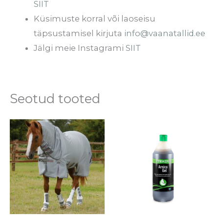
SIIT
Küsimuste korral või laoseisu
täpsustamisel kirjuta
info@vaanatallid.ee
Jälgi meie Instagrami
SIIT
Seotud tooted
Sellel
tootel
on
mitu
varianti.
Valikuid
saab