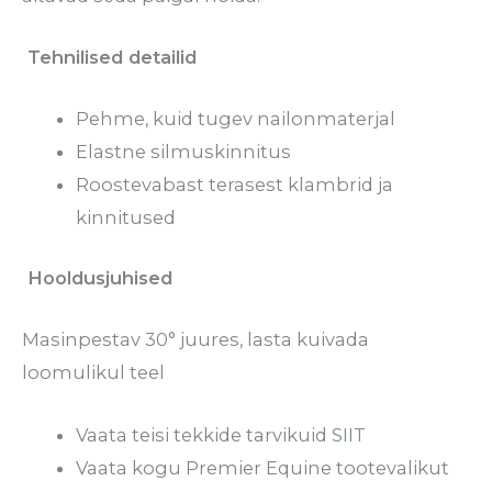
Tehnilised detailid
Pehme, kuid tugev nailonmaterjal
Elastne silmuskinnitus
Roostevabast terasest klambrid ja
kinnitused
Hooldusjuhised
Masinpestav 30° juures, lasta kuivada
loomulikul teel
Vaata teisi tekkide tarvikuid
SIIT
Vaata kogu Premier Equine tootevalikut