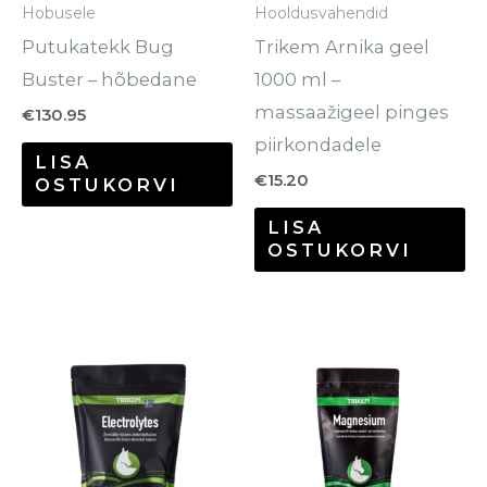
Hobusele
Hooldusvahendid
teha
Putukatekk Bug
Trikem Arnika geel
tootelehel.
Buster – hõbedane
1000 ml –
massaažigeel pinges
€
130.95
piirkondadele
LISA
€
15.20
OSTUKORVI
LISA
OSTUKORVI
Hinnavahemik:
Hinnavahem
Sellel
Se
€24.00
€12.90
tootel
to
kuni
kuni
€59.95
€64.80
on
o
mitu
mi
varianti.
va