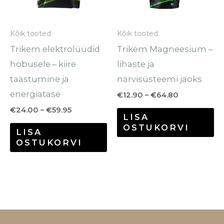
Valikuid
Va
saab
sa
Kõik tooted
Kõik tooted
teha
te
Trikem elektrolüüdid
Trikem Magneesium –
tootelehel.
to
hobusele – kiire
lihaste ja
taastumine ja
närvisüsteemi jaoks
energiatase
€
12.90
–
€
64.80
€
24.00
–
€
59.95
LISA
OSTUKORVI
LISA
OSTUKORVI