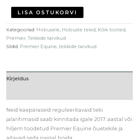
LISA OSTUKORVI
Kategooriad:
Hobusele
,
Hobuste tekid
,
Kõik tooted
,
Premier
,
Tekkide tarvikud
Sildid:
Premier Equine
,
tekkide tarvikud
Kirjeldus
Arvustused (0)
Neid käepäraseid reguleeritavaid teki
jalarihmasid saab kinnitada igale 2017. aastal või
hiljem toodetud Premier Equine õuetekile ja
aitavad seda paigal hoida.