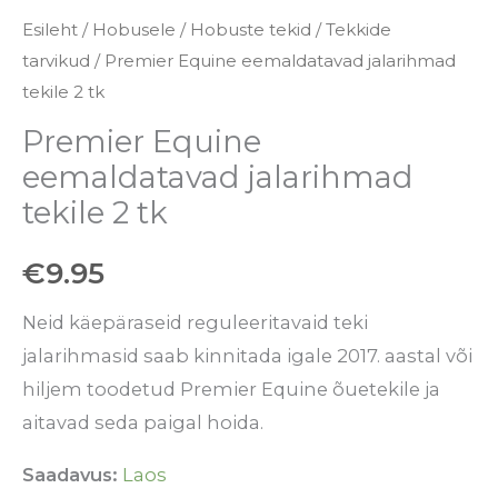
Esileht
/
Hobusele
/
Hobuste tekid
/
Tekkide
tarvikud
/ Premier Equine eemaldatavad jalarihmad
tekile 2 tk
Premier Equine
eemaldatavad jalarihmad
tekile 2 tk
€
9.95
Neid käepäraseid reguleeritavaid teki
jalarihmasid saab kinnitada igale 2017. aastal või
hiljem toodetud Premier Equine õuetekile ja
aitavad seda paigal hoida.
Saadavus:
Laos