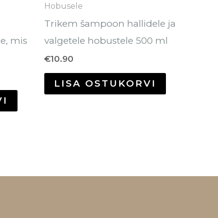
Hobusele
Trikem šampoon hallidele ja
e, mis
valgetele hobustele 500 ml
€
10.90
LISA OSTUKORVI
VI