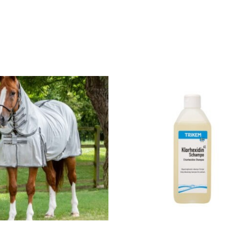
Hinnava
Sellel
€10.40
tootel
kuni
€77.50
on
mitu
varianti.
Valikuid
saab
teha
tootelehel.