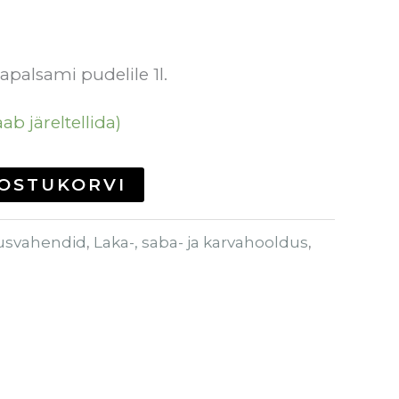
kapalsami pudelile 1l.
ab järeltellida)
 OSTUKORVI
usvahendid
,
Laka-, saba- ja karvahooldus
,