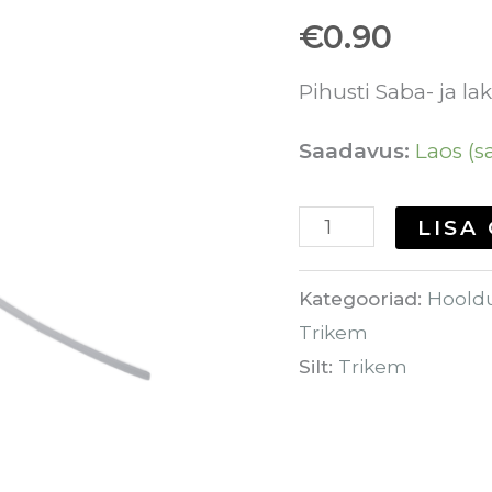
€
0.90
pudelile
kogus
Pihusti Saba- ja la
Saadavus:
Laos (sa
LISA
Kategooriad:
Hoold
Trikem
Silt:
Trikem