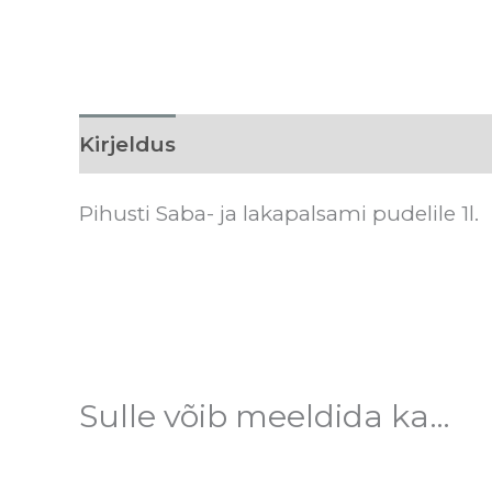
Kirjeldus
Arvustused (0)
Pihusti Saba- ja lakapalsami pudelile 1l.
Sulle võib meeldida ka…