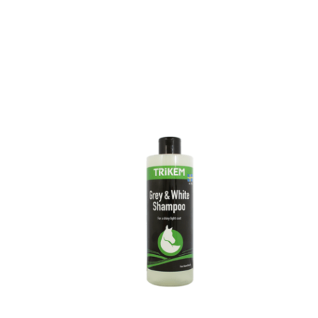
hemik:
Sellel
tootel
on
mitu
varianti.
Valikuid
saab
teha
tootelehel.