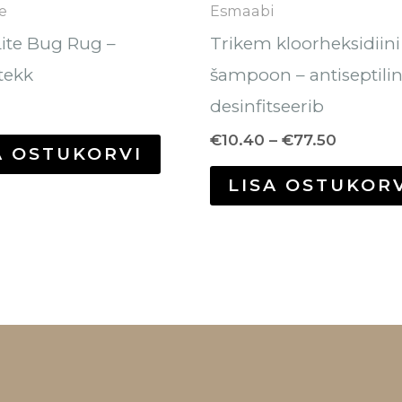
e
Esmaabi
Lite Bug Rug –
Trikem kloorheksidiini
tekk
šampoon – antiseptilin
desinfitseerib
€
10.40
–
€
77.50
A OSTUKORVI
LISA OSTUKOR