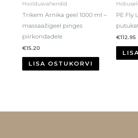
Hooldusvahendid
Hobusel
Trikem Arnika geel 1000 ml –
PE Fly 
massaažigeel pinges
putuka
piirkondadele
€
112.95
€
15.20
LIS
LISA OSTUKORVI