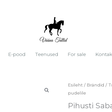
E-pood
Teenused
For sale
Kontak
Pihusti
Esileht
/
Brändid
/
T
pudelile
Saba-
ja
Pihusti Sab
lakapalsami