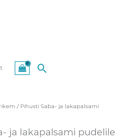
Search
t
rikem
/ Pihusti Saba- ja lakapalsami
a- ja lakapalsami pudelile