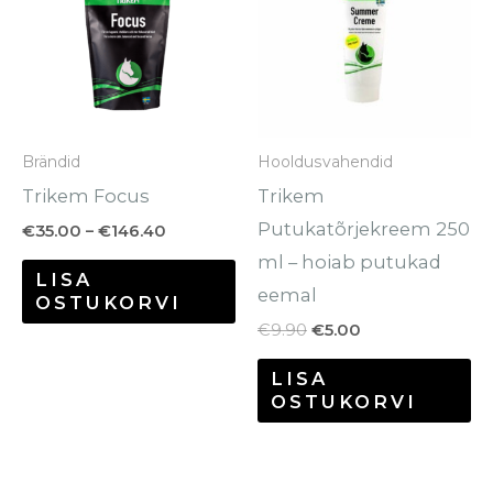
on
mitu
varianti.
Valikuid
saab
Brändid
Hooldusvahendid
teha
Trikem Focus
Trikem
tootelehel.
Putukatõrjekreem 250
€
35.00
–
€
146.40
ml – hoiab putukad
LISA
eemal
OSTUKORVI
€
9.90
€
5.00
LISA
OSTUKORVI