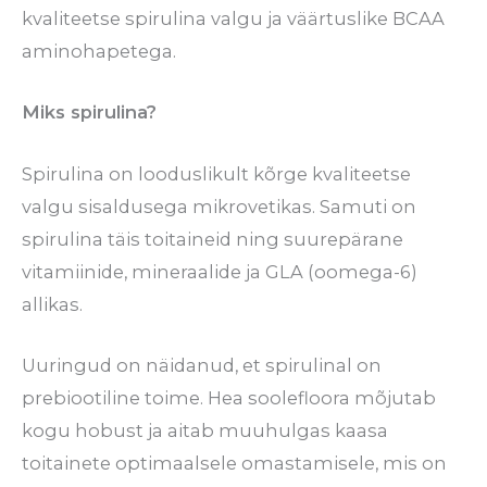
kvaliteetse spirulina valgu ja väärtuslike BCAA
aminohapetega.
Miks spirulina?
Spirulina on looduslikult kõrge kvaliteetse
valgu sisaldusega mikrovetikas. Samuti on
spirulina täis toitaineid ning suurepärane
vitamiinide, mineraalide ja GLA (oomega-6)
allikas.
Uuringud on näidanud, et spirulinal on
prebiootiline toime. Hea soolefloora mõjutab
kogu hobust ja aitab muuhulgas kaasa
toitainete optimaalsele omastamisele, mis on