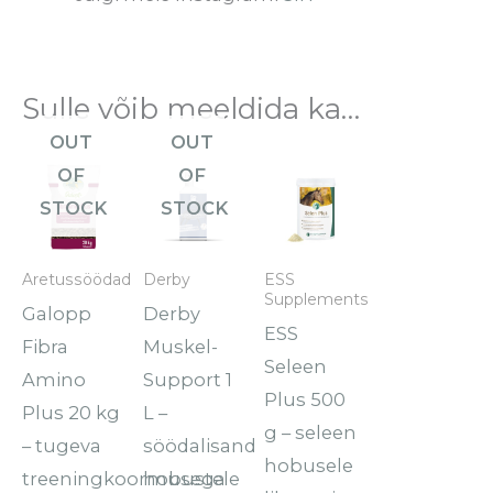
Sulle võib meeldida ka…
OUT
OUT
OF
OF
STOCK
STOCK
Aretussöödad
Derby
ESS
Supplements
Galopp
Derby
ESS
Fibra
Muskel-
Seleen
Amino
Support 1
Plus 500
Plus 20 kg
L –
g – seleen
– tugeva
söödalisand
hobusele
treeningkoormusega
hobustele