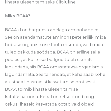
lihaste ülesehitamiseks ülioluline.
Miks BCAA?
BCAA-d on hargneva ahelaga aminohapped.
See on asendamatute aminohapete eriliik, mida
hobuse organism ise toota ei suuda, vaid mida
tuleb pakkuda söödaga. BCAA on eriline selle
poolest, et kui teised valgud tuleb esmalt
lagundada, siis BCAA omastatakse organismis
lagundamata. See tähendab, et keha saab kohe
alustada lihasmassi kasvatamise protsessi.
BCAA toimib lihaste ülesehitamise
katalüsaatorina. Kehal on retseptorid ning
oskus lihaseid kasvatada ootab vaid õigeid