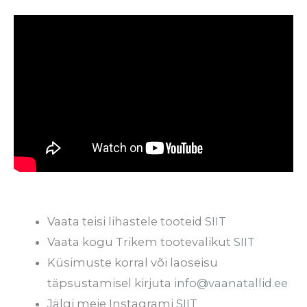
Vaata teisi lihastele tooteid
SIIT
Vaata kogu Trikem tootevalikut
SIIT
Küsimuste korral või laoseisu
täpsustamisel kirjuta
info@vaanatallid.ee
Jälgi meie Instagrami
SIIT