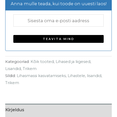
Anna mulle teada, kui toode on uuesti laos!
Kategooriad:
Kõik tooted
,
Lihased ja liigesed
,
Lisandid
,
Trikem
Sildid:
Lihasmassi kasvatamiseks
,
Lihastele
,
lisandid
,
Trikem
Kirjeldus