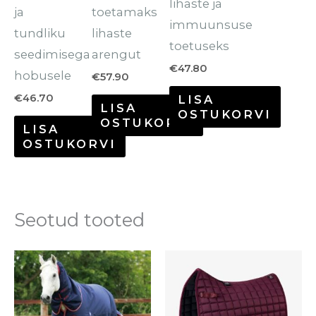
lihaste ja
ja
toetamaks
immuunsuse
tundliku
lihaste
toetuseks
seedimisega
arengut
€
47.80
hobusele
€
57.90
€
46.70
LISA
LISA
OSTUKORVI
OSTUKORVI
LISA
OSTUKORVI
Seotud tooted
Sellel
tootel
on