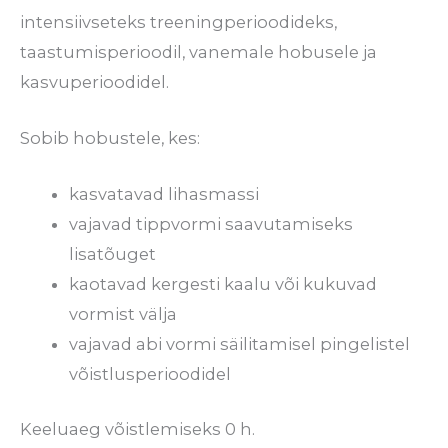
intensiivseteks treeningperioodideks,
taastumisperioodil, vanemale hobusele ja
kasvuperioodidel.
Sobib hobustele, kes:
kasvatavad lihasmassi
vajavad tippvormi saavutamiseks
lisatõuget
kaotavad kergesti kaalu või kukuvad
vormist välja
vajavad abi vormi säilitamisel pingelistel
võistlusperioodidel
Keeluaeg võistlemiseks 0 h.