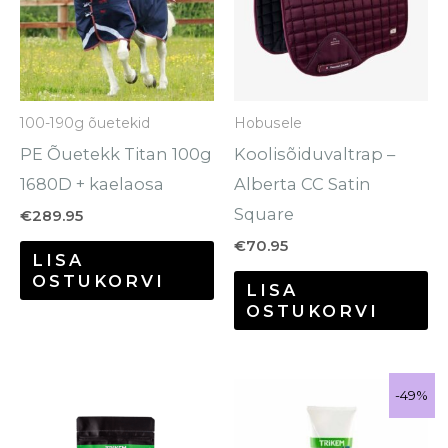
mitu
varianti.
Valikuid
saab
100-190g õuetekid
Hobusele
teha
PE Õuetekk Titan 100g
Koolisõiduvaltrap –
tootelehel.
1680D + kaelaosa
Alberta CC Satin
Square
€
289.95
€
70.95
LISA
OSTUKORVI
LISA
OSTUKORVI
Hinnavahemik:
Algne
Praegune
Sellel
-49%
-49%
Sale!
€35.00
hind
hind
tootel
kuni
oli:
on:
€146.40
€9.90.
€5.00.