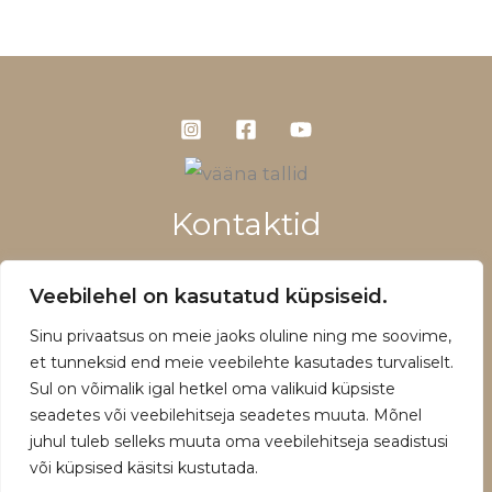
Kontaktid
+372 5660 1028
Veebilehel on kasutatud küpsiseid.
info@vaanatallid.ee
Sinu privaatsus on meie jaoks oluline ning me soovime,
Müügitingimused ja privaatsuspoliitika
et tunneksid end meie veebilehte kasutades turvaliselt.
Sul on võimalik igal hetkel oma valikuid küpsiste
seadetes või veebilehitseja seadetes muuta. Mõnel
juhul tuleb selleks muuta oma veebilehitseja seadistusi
või küpsised käsitsi kustutada.
Copyright © 2026 | Powered by Vääna Tallid