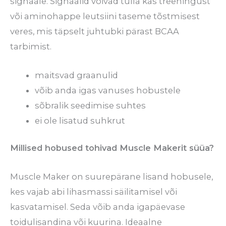
signaale. Signaalid võivad tulla kas treeningust
või aminohappe leutsiini taseme tõstmisest
veres, mis täpselt juhtubki pärast BCAA
tarbimist.
maitsvad graanulid
võib anda igas vanuses hobustele
sõbralik seedimise suhtes
ei ole lisatud suhkrut
Millised hobused tohivad Muscle Makerit süüa?
Muscle Maker on suurepärane lisand hobusele,
kes vajab abi lihasmassi säilitamisel või
kasvatamisel. Seda võib anda igapäevase
toidulisandina või kuurina. Ideaalne