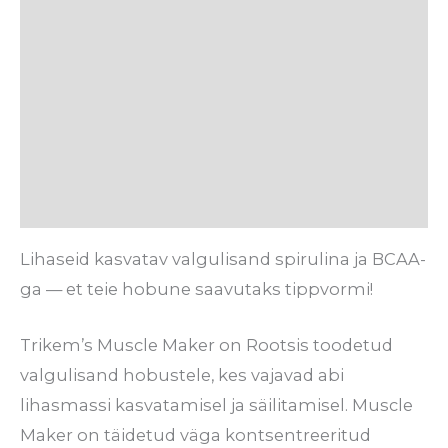
Lisainfo
Söötmissoovitus
Koostis
Tarneaeg
Arvustused (0)
Lihaseid kasvatav valgulisand spirulina ja BCAA-
ga — et teie hobune saavutaks tippvormi!
Trikem’s Muscle Maker on Rootsis toodetud
valgulisand hobustele, kes vajavad abi
lihasmassi kasvatamisel ja säilitamisel. Muscle
Maker on täidetud väga kontsentreeritud