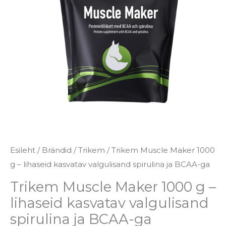
-
lihaseid
kasvatav
valgulisand
spirulina
ja
BCAA-
ga
kogus
Esileht
/
Brändid
/
Trikem
/ Trikem Muscle Maker 1000
g – lihaseid kasvatav valgulisand spirulina ja BCAA-ga
Trikem Muscle Maker 1000 g –
lihaseid kasvatav valgulisand
spirulina ja BCAA-ga