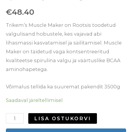
€
48.40
Trikem’s Muscle Maker on Rootsis toodetud
valgulisand hobustele, kes vajavad abi
lihasmassi kasvatamisel ja säilitamisel. Muscle
Maker on täidetud väga kontsentreeritud
kvaliteetse spirulina valgu ja väärtuslike BCAA
aminohapetega.
Võimalus tellida ka suuremat pakendit 3500g
Saadaval järeltellimisel
LISA OSTUKORVI