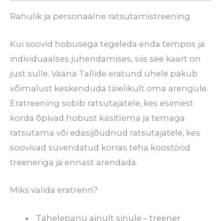
Rahulik ja personaalne ratsutamistreening
Kui soovid hobusega tegeleda enda tempos ja
individuaalses juhendamises, siis see kaart on
just sulle. Vääna Tallide eratund ühele pakub
võimalust keskenduda täielikult oma arengule.
Eratreening sobib ratsutajatele, kes esimest
korda õpivad hobust käsitlema ja temaga
ratsutama või edasijõudnud ratsutajatele, kes
soovivad süvendatud korras teha koostööd
treeneriga ja ennast arendada.
Miks valida eratrenn?
Tähelepanu ainult sinule – treener