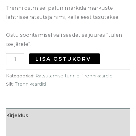
Trenni ostmisel palun märkida märkuste
lahtrisse ratsutaja nimi, kelle eest tasutakse.
Ostu sooritamisel vali saadetise juures “tulen
ise järele”.
LISA OSTUKORVI
Kategooriad:
Ratsutamise tunnid
,
Trennikaardid
Silt:
Trennikaardid
Kirjeldus
Arvustused (0)