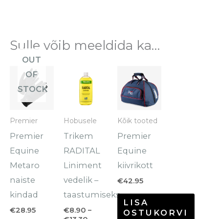
Sulle võib meeldida ka…
OUT
Hinnavahemik:
Sellel
Sellel
OF
€8.90
tootel
tootel
kuni
STOCK
€13.30
on
on
mitu
mitu
Premier
Hobusele
Kõik tooted
varianti.
varianti.
Premier
Trikem
Premier
Valikuid
Valikuid
Equine
RADITAL
Equine
saab
saab
Metaro
Liniment
kiivrikott
teha
teha
naiste
vedelik –
€
42.95
tootelehel.
tootelehel.
kindad
taastumiseks
LISA
€
28.95
€
8.90
–
OSTUKORVI