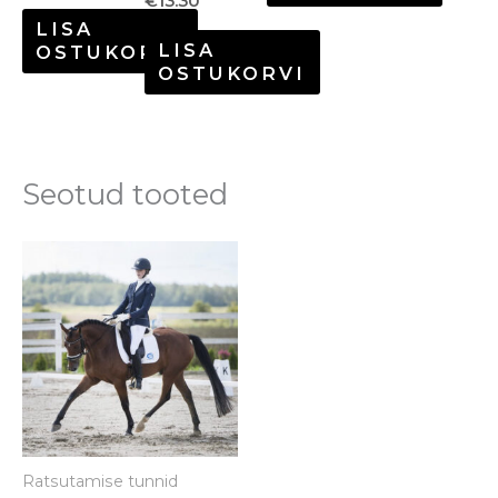
€
13.30
LISA
LISA
OSTUKORVI
OSTUKORVI
Seotud tooted
Ratsutamise tunnid