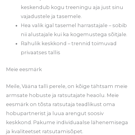
keskendub kogu treeningu aja just sinu
vajadustele ja tasemele.
Hea valik igal tasemel harrastajale – sobib
nii alustajale kui ka kogemustega sõitjale.
Rahulik keskkond – trennid toimuvad
privaatses tallis
Meie eesmärk
Meile, Vääna talli perele, on kõige tähtsam meie
armsate hobuste ja ratsutajate heaolu. Meie
eesmärk on tõsta ratsutaja teadlikust oma
hobupartnerist ja luua arengut soosiv
keskkond. Pakume individuaalse lähenemisega
ja kvaliteetset ratsutamisõpet.