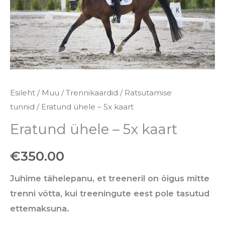
kogus
Esileht
/
Muu
/
Trennikaardid
/
Ratsutamise
tunnid
/ Eratund ühele – 5x kaart
Eratund ühele – 5x kaart
€
350.00
Juhime tähelepanu, et treeneril on õigus mitte
trenni võtta, kui treeningute eest pole tasutud
ettemaksuna.