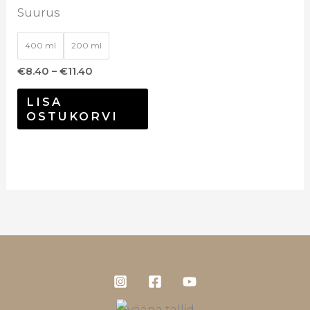
Suurus
400 ml
200 ml
€
8.40
–
€
11.40
LISA
OSTUKORVI