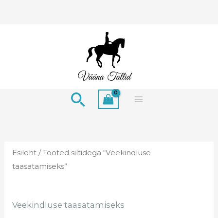
Skip
to
content
Search
Esileht
/ Tooted siltidega “Veekindluse
taasatamiseks”
Veekindluse taasatamiseks