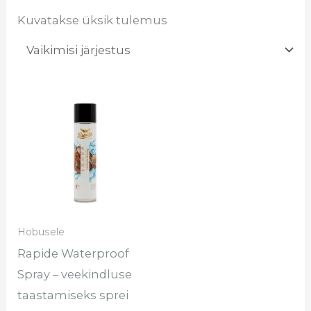
Kuvatakse üksik tulemus
Hinnavahemik:
Sellel
€8.40
tootel
kuni
€11.40
on
mitu
varianti.
Valikuid
saab
Hobusele
teha
Rapide Waterproof
tootelehel.
Spray – veekindluse
taastamiseks sprei