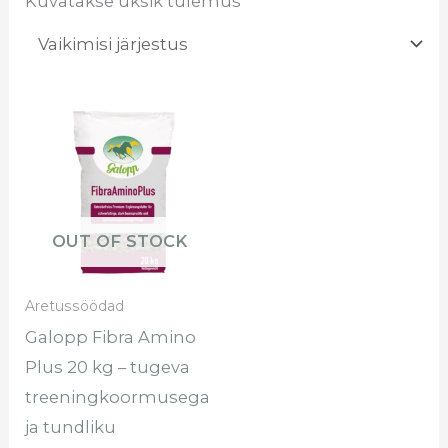
Kuvatakse üksik tulemus
OUT OF STOCK
Aretussöödad
Galopp Fibra Amino
Plus 20 kg – tugeva
treeningkoormusega
ja tundliku