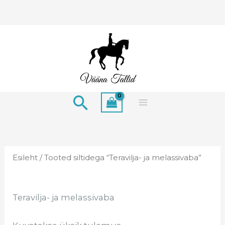
Skip
to
content
Search
Esileht
/ Tooted siltidega “Teravilja- ja melassivaba”
Teravilja- ja melassivaba