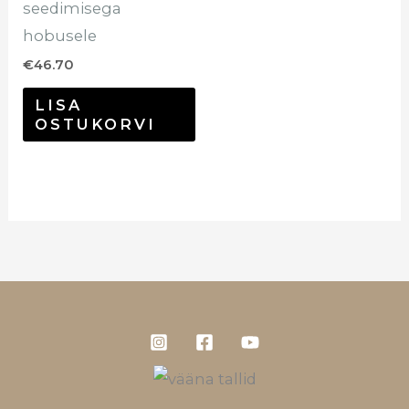
seedimisega
hobusele
€
46.70
LISA
OSTUKORVI