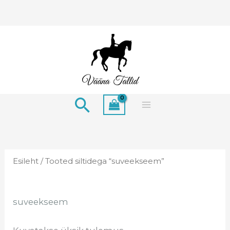
Skip
to
content
Search
Esileht
/ Tooted siltidega “suveekseem”
suveekseem