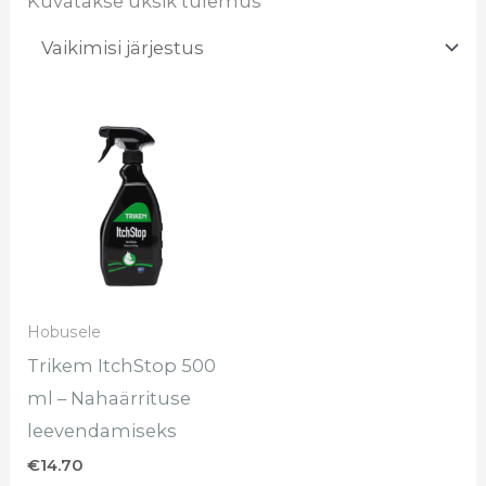
Kuvatakse üksik tulemus
Hobusele
Trikem ItchStop 500
ml – Nahaärrituse
leevendamiseks
€
14.70