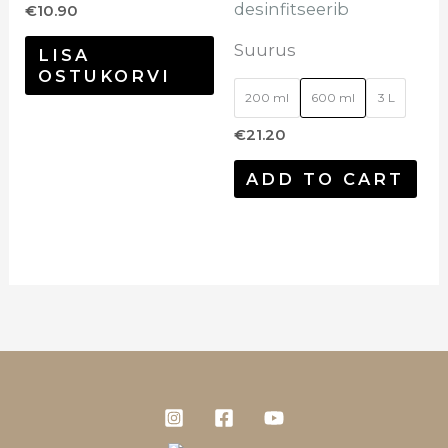
desinfitseerib
€
10.90
Suurus
LISA
OSTUKORVI
200 ml
600 ml
3 L
€
21.20
ADD TO CART