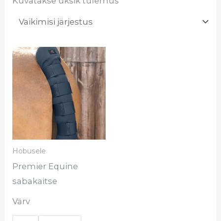
Kuvatakse üksik tulemus
Sellel
tootel
on
mitu
varianti.
Valikuid
saab
Hobusele
teha
Premier Equine
tootelehel.
sabakaitse
Värv