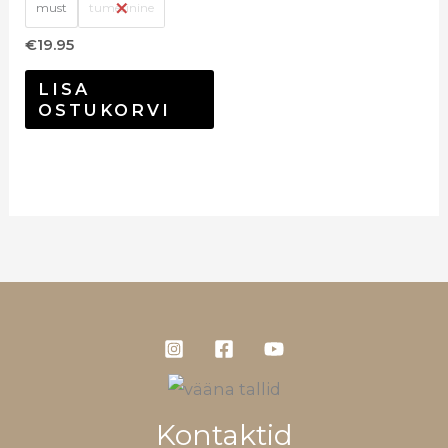
must
tumesinine
€
19.95
LISA
OSTUKORVI
Kontaktid