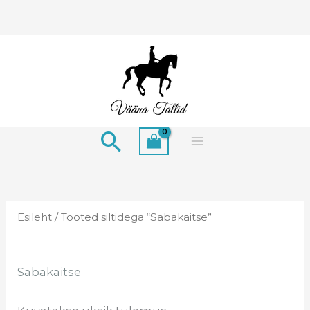
Skip
to
content
Search
Esileht
/ Tooted siltidega “Sabakaitse”
Sabakaitse