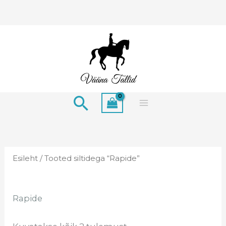
Skip
to
content
Search
Esileht
/ Tooted siltidega “Rapide”
Rapide