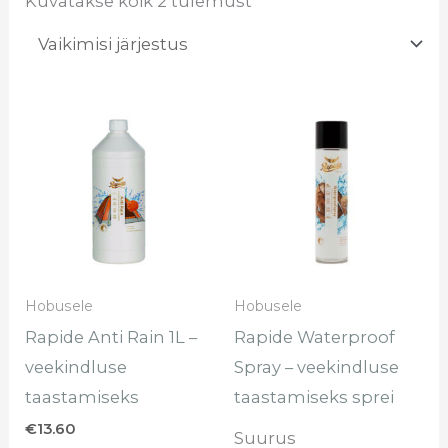
Kuvatakse kõik 2 tulemust
Hinnavahemik
Sel
€8.40
too
kuni
€11.40
on
mi
var
Val
sa
Hobusele
Hobusele
te
Rapide Anti Rain 1L –
Rapide Waterproof
too
veekindluse
Spray – veekindluse
taastamiseks
taastamiseks sprei
€
13.60
Suurus