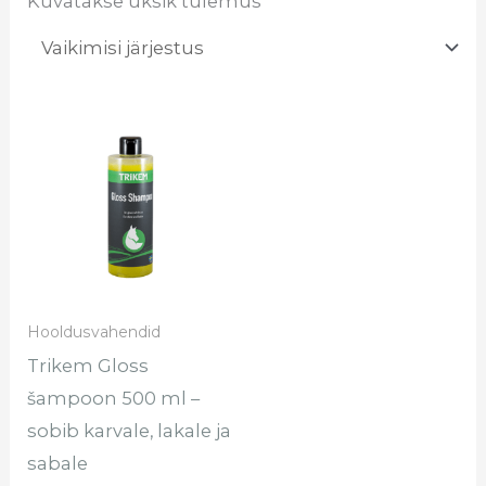
Kuvatakse üksik tulemus
Hooldusvahendid
Trikem Gloss
šampoon 500 ml –
sobib karvale, lakale ja
sabale