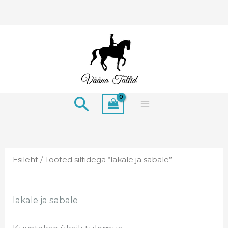
Skip
to
content
Search
Esileht
/ Tooted siltidega “lakale ja sabale”
lakale ja sabale