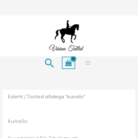
Skip
to
content
Search
Esileht
/ Tooted siltidega “kuivsilo”
kuivsilo