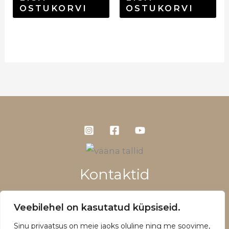
OSTUKORVI
OSTUKORVI
Kontaktid
+372 5660 1028
Veebilehel on kasutatud küpsiseid.
info@vaanatallid.ee
Sinu privaatsus on meie jaoks oluline ning me soovime,