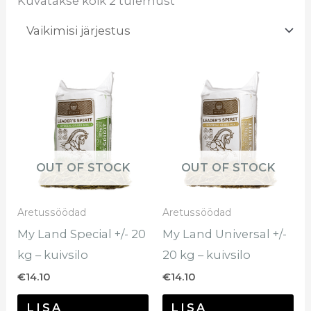
Kuvatakse kõik 2 tulemust
OUT OF STOCK
OUT OF STOCK
Aretussöödad
Aretussöödad
My Land Special +/- 20
My Land Universal +/-
kg – kuivsilo
20 kg – kuivsilo
€
14.10
€
14.10
LISA
LISA