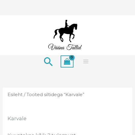
Skip
to
content
Search
Esileht
/ Tooted siltidega “Karvale”
Karvale