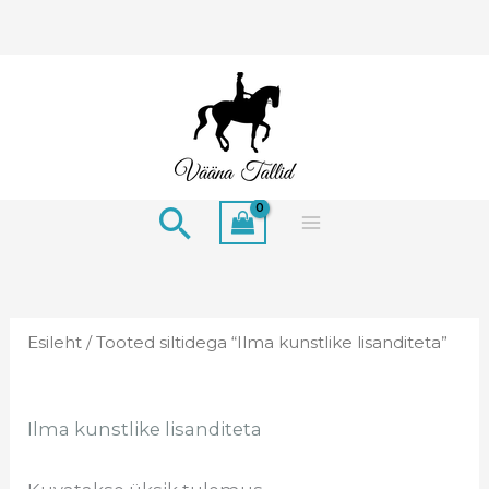
Skip
to
content
Search
Esileht
/ Tooted siltidega “Ilma kunstlike lisanditeta”
Ilma kunstlike lisanditeta