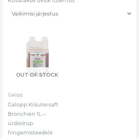
Kuvatakse üksik tulemus
OUT OF STOCK
Galopp
Galopp Kräutersaft
Bronchien 1L –
ürdisiirup
hingamisteedele