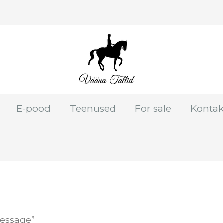
E-pood
Teenused
For sale
Kontak
ressage”