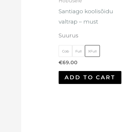
Hobusele
teh
Santiago koolisõidu
toot
valtrap – must
Suurus
Cob
Full
XFull
€
69.00
ADD TO CART