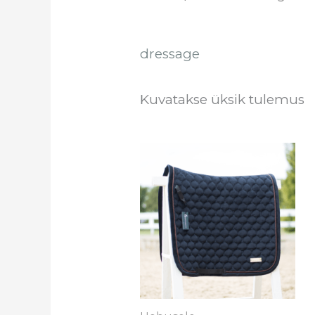
dressage
Kuvatakse üksik tulemus
Sell
toot
on
mit
vari
Val
saa