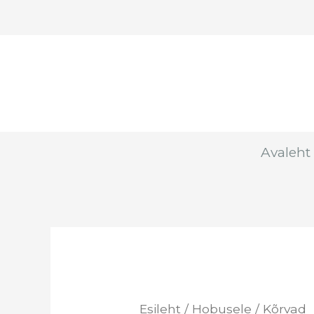
Skip
to
content
Avaleht
Esileht
/
Hobusele
/ Kõrvad