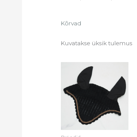
Kõrvad
Kuvatakse üksik tulemus
Sel
too
on
mi
var
Val
sa