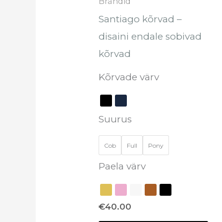
Brändid
te
Santiago kõrvad –
too
disaini endale sobivad
kõrvad
Kõrvade värv
Suurus
Cob
Full
Pony
Paela värv
€
40.00