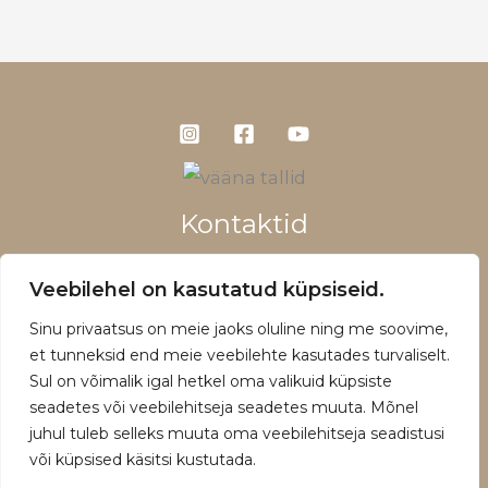
Kontaktid
+372 5660 1028
Veebilehel on kasutatud küpsiseid.
info@vaanatallid.ee
Sinu privaatsus on meie jaoks oluline ning me soovime,
Müügitingimused ja privaatsuspoliitika
et tunneksid end meie veebilehte kasutades turvaliselt.
Sul on võimalik igal hetkel oma valikuid küpsiste
seadetes või veebilehitseja seadetes muuta. Mõnel
juhul tuleb selleks muuta oma veebilehitseja seadistusi
või küpsised käsitsi kustutada.
Copyright © 2026 | Powered by Vääna Tallid