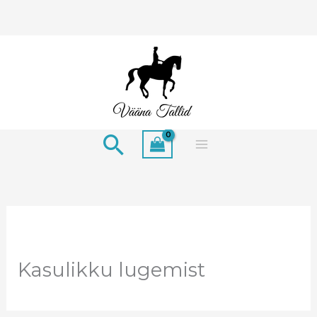
Skip
to
content
Search
Kasulikku lugemist