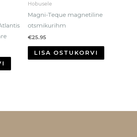
Hobusele
Magni-Teque magnetiline
Atlantis
otsmikurihm
are
€
25.95
LISA OSTUKORVI
VI