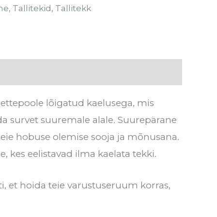
ne
,
Tallitekid
,
Tallitekk
d (0)
 ettepoole lõigatud kaelusega, mis
ada survet suuremale alale. Suurepärane
ab teie hobuse olemise sooja ja mõnusana.
ele, kes eelistavad ilma kaelata tekki.
, et hoida teie varustuseruum korras,