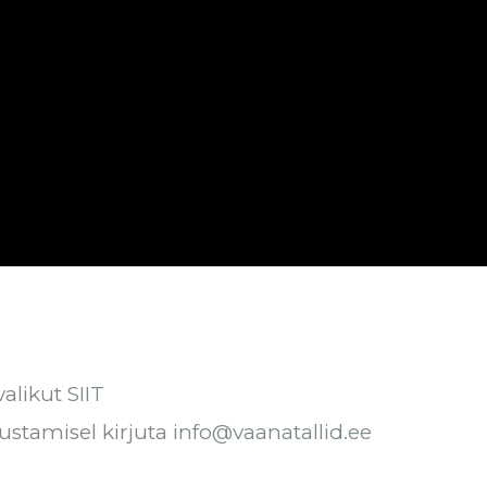
valikut
SIIT
ustamisel kirjuta
info@vaanatallid.ee