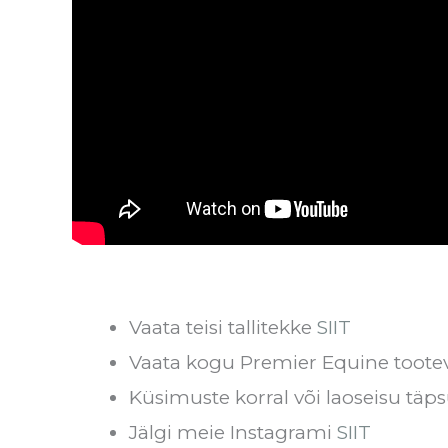
Vaata teisi tallitekke
SIIT
Vaata kogu Premier Equine toote
Küsimuste korral või laoseisu täps
Jälgi meie Instagrami
SIIT