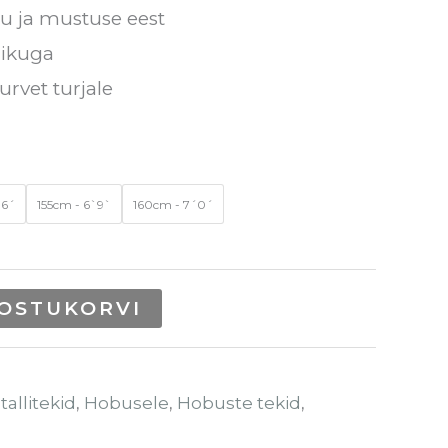
u ja mustuse eest
hikuga
rvet turjale
`6´
155cm - 6`9`
160cm - 7´0´
 OSTUKORVI
tallitekid
,
Hobusele
,
Hobuste tekid
,