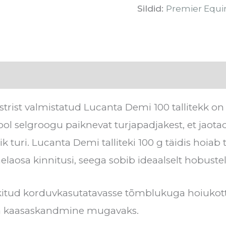
Sildid:
Premier Equi
lid
Hooldusjuhised
Tarneaeg
Arvustuse
rist valmistatud Lucanta Demi 100 tallitekk on
pool selgroogu paiknevat turjapadjakest, et jaot
lik turi. Lucanta Demi talliteki 100 g täidis hoi
le kaelaosa kinnitusi, seega sobib ideaalselt hobust
kitud korduvkasutatavasse tõmblukuga hoiukotti
uta kaasaskandmine mugavaks.