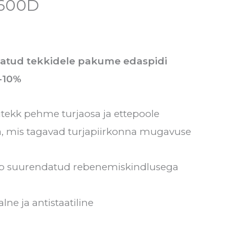
 600D
tatud tekkidele pakume edaspidi
 -10%
tekk pehme turjaosa ja ettepoole
a, mis tagavad turjapiirkonna mugavuse
p suurendatud rebenemiskindlusega
lne ja antistaatiline