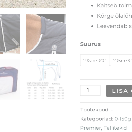
Kaitseb tolm
Kõrge õlalõ
Leevendab su
Suurus
140cm - 6´3´
145 cm - 6
LISA
Tootekood:
-
Kategooriad:
0-150g 
Premier
,
Tallitekid