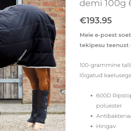
demi 100g
demi
€
193.95
100g
600D
Meie e-poest soe
kogus
tekipesu teenust
100-grammine talli
lõigatud kaeluseg
600D Ripsto
polüester
Antibakteriaa
Hingav