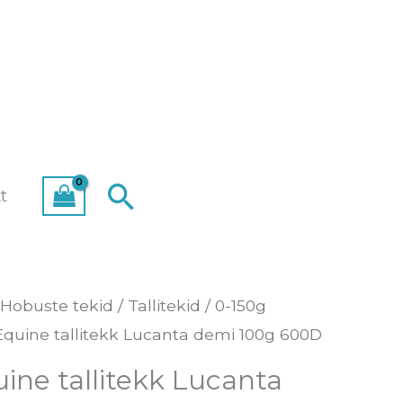
Search
t
Hobuste tekid
/
Tallitekid
/
0-150g
Equine tallitekk Lucanta demi 100g 600D
ine tallitekk Lucanta