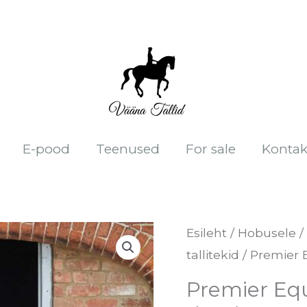
E-pood
Teenused
For sale
Kontak
Premier
Esileht
/
Hobusele
/
tallitekid
/ Premier 
Equine
tallitekk
Premier Equ
Lucanta