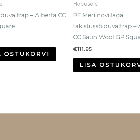
e
Hobusele
iduvaltrap – Alberta CC
PE Meriinovillaga
quare
takistussõiduvaltrap – 
CC Satin Wool GP Squ
€
111.95
A OSTUKORVI
LISA OSTUKOR