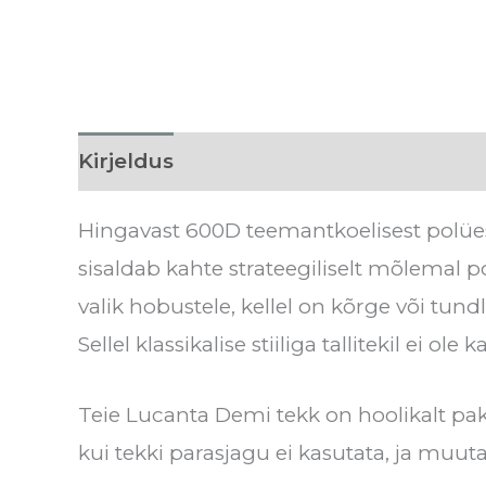
Kirjeldus
Lisainfo
Tehnilised detai
Hingavast 600D teemantkoelisest polüest
sisaldab kahte strateegiliselt mõlemal 
valik hobustele, kellel on kõrge või tund
Sellel klassikalise stiiliga tallitekil ei o
Teie Lucanta Demi tekk on hoolikalt pa
kui tekki parasjagu ei kasutata, ja mu