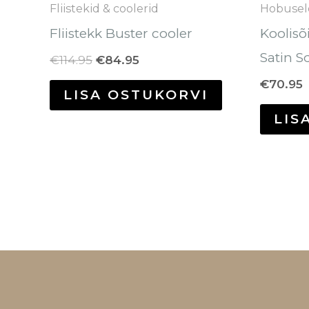
Fliistekid & coolerid
Hobusel
Fliistekk Buster cooler
Koolisõ
Satin S
€
114.95
€
84.95
€
70.95
LISA OSTUKORVI
LIS