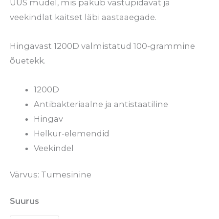
UUS mudel, mis pakub vastupidavat ja
veekindlat kaitset läbi aastaaegade.
Hingavast 1200D valmistatud 100-grammine
õuetekk.
1200D
Antibakteriaalne ja antistaatiline
Hingav
Helkur-elemendid
Veekindel
Värvus: Tumesinine
Suurus