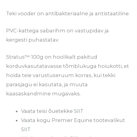
Teki vooder on antibakteriaalne ja antistaatiline.
PVC-kattega sabarihm on vastupidav ja
kergesti puhastatav.
Stratus™ 100g on hoolikalt pakitud
korduvkasutatavasse tõmblukuga hoiukotti, et
hoida teie varustuseruum korras, kui tekki
parasjagu ei kasutata, ja muuta
kaasaskandmine mugavaks.
Vaata teisi õuetekke
SIIT
Vaata kogu Premier Equine tootevalikut
SIIT