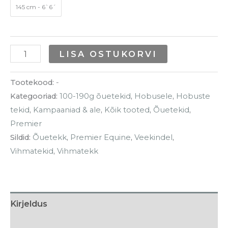
145 cm - 6`6´
LISA OSTUKORVI
Tootekood:
-
Kategooriad:
100-190g õuetekid
,
Hobusele
,
Hobuste
tekid
,
Kampaaniad & ale
,
Kõik tooted
,
Õuetekid
,
Premier
Sildid:
Õuetekk
,
Premier Equine
,
Veekindel
,
Vihmatekid
,
Vihmatekk
Kirjeldus
Lisainfo