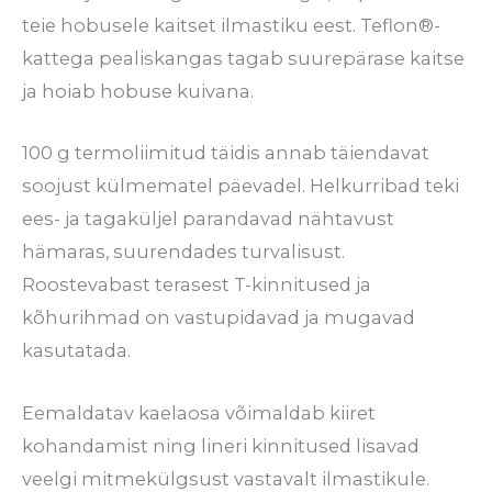
teie hobusele kaitset ilmastiku eest. Teflon®-
kattega pealiskangas tagab suurepärase kaitse
ja hoiab hobuse kuivana.
100 g termoliimitud täidis annab täiendavat
soojust külmematel päevadel. Helkurribad teki
ees- ja tagaküljel parandavad nähtavust
hämaras, suurendades turvalisust.
Roostevabast terasest T-kinnitused ja
kõhurihmad on vastupidavad ja mugavad
kasutatada.
Eemaldatav kaelaosa võimaldab kiiret
kohandamist ning lineri kinnitused lisavad
veelgi mitmekülgsust vastavalt ilmastikule.