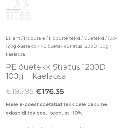
Esileht
/
Hobusele
/
Hobuste tekid
/
Õuetekid
/
100-
190g õuetekid
/ PE õuetekk Stratus 1200D 100g +
kaelaosa
PE õuetekk Stratus 1200D
100g + kaelaosa
€
195.95
€
176.35
Meie e-poest soetatud tekkidele pakume
edaspidi tekipesu teenust -10%