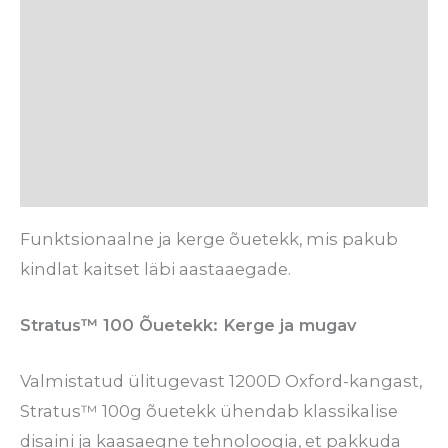
Tehnilised detailid
Hooldusjuhised
Tarneaeg
Arvustused (0)
Funktsionaalne ja kerge õuetekk, mis pakub
kindlat kaitset läbi aastaaegade.
Stratus™ 100 Õuetekk: Kerge ja mugav
Valmistatud ülitugevast 1200D Oxford-kangast,
Stratus™ 100g õuetekk ühendab klassikalise
disaini ja kaasaegne tehnoloogia, et pakkuda