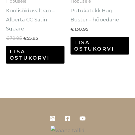
Hobusele
Hobusele
te
Koolisõiduvaltrap –
Putukatekk Bug
to
Alberta CC Satin
Buster – hõbedane
Square
€
130.95
€
70.95
€
55.95
LISA
OSTUKORVI
LISA
OSTUKORVI