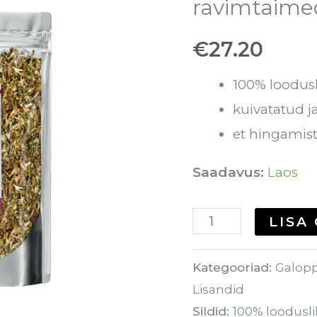
ravimtaime
-
€
27.20
ravimtaimede
segu
100% loodus
hingamisteedele
kuivatatud j
kogus
et hingamist
Saadavus:
Laos
LISA
Kategooriad:
Galop
Lisandid
Sildid:
100% loodusli