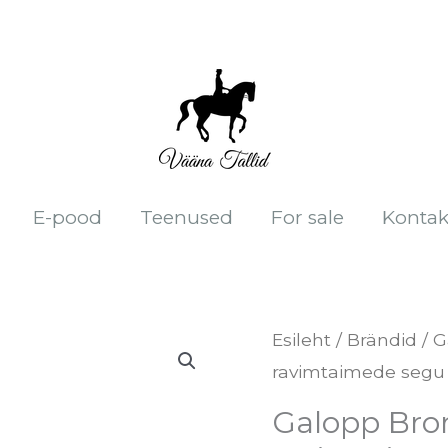
E-pood
Teenused
For sale
Kontak
Galopp
Esileht
/
Brändid
/
G
ravimtaimede segu
BronchoVital
1
Galopp Bron
kg