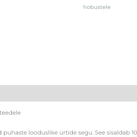
hobustele
s
Koostis
Tarneaeg
Arvustused (0)
teedele
d puhaste looduslike ürtide segu. See sisaldab 