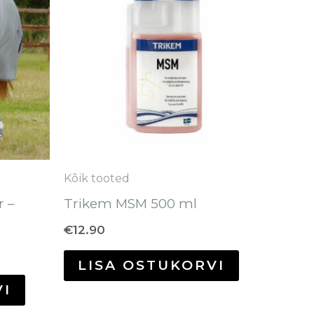
on
mitu
varianti.
Valikuid
saab
teha
tootelehel.
Kõik tooted
r –
Trikem MSM 500 ml
€
12.90
LISA OSTUKORVI
VI