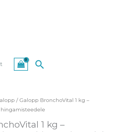
Search
t
alopp
/ Galopp BronchoVital 1 kg –
 hingamisteedele
choVital 1 kg –