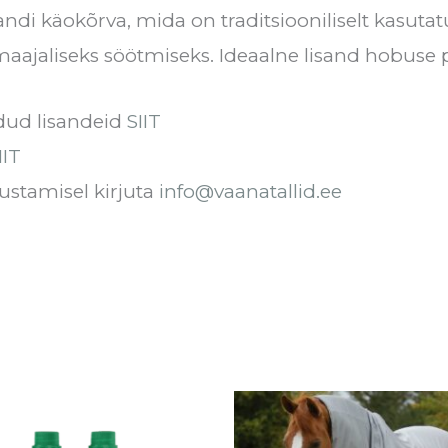
andi käokõrva, mida on traditsiooniliselt kasut
aajaliseks söötmiseks. Ideaalne lisand hobuse p
dud lisandeid
SIIT
IIT
ustamisel kirjuta
info@vaanatallid.ee
Hinnavahemik:
Sellel
€45.50
tootel
kuni