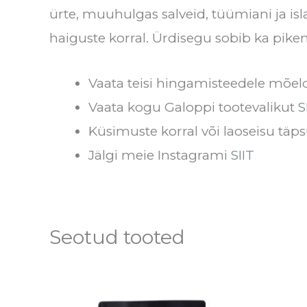
ürte, muuhulgas salveid, tüümiani ja isl
haiguste korral. Ürdisegu sobib ka pikem
Vaata teisi hingamisteedele mõel
Vaata kogu Galoppi tootevalikut
S
Küsimuste korral või laoseisu täps
Jälgi meie Instagrami
SIIT
Seotud tooted
Hinnavahemik:
Sellel
€31.00
tootel
kuni