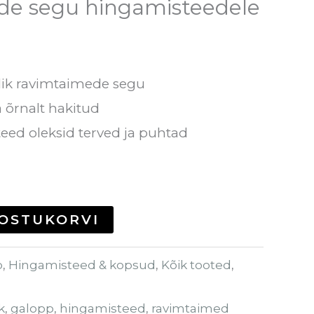
de segu hingamisteedele
lik ravimtaimede segu
a õrnalt hakitud
eed oleksid terved ja puhtad
 OSTUKORVI
p
,
Hingamisteed & kopsud
,
Kõik tooted
,
k
,
galopp
,
hingamisteed
,
ravimtaimed