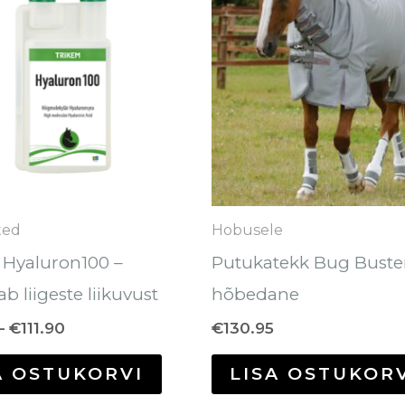
€111.90
on
mitu
varianti.
Valikuid
saab
teha
tootelehel.
ted
Hobusele
 Hyaluron100 –
Putukatekk Bug Buste
b liigeste liikuvust
hõbedane
–
€
111.90
€
130.95
A OSTUKORVI
LISA OSTUKOR