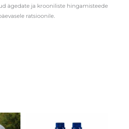
atud ägedate ja krooniliste hingamisteede
äevasele ratsioonile.
Sellel
tootel