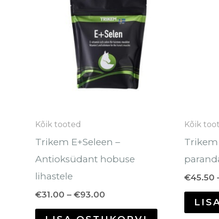
€93.00
on
mitu
varianti.
Valikuid
saab
teha
tootelehel.
Kõik tooted
Kõik too
Trikem E+Seleen –
Trikem
Antioksüdant hobuse
paranda
lihastele
€
45.50
€
31.00
–
€
93.00
LIS