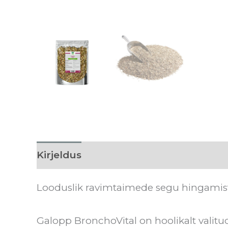
Kirjeldus
Lisainfo
Söötmissoovitu
Looduslik ravimtaimede segu hingamis
Galopp BronchoVital on hoolikalt valitu