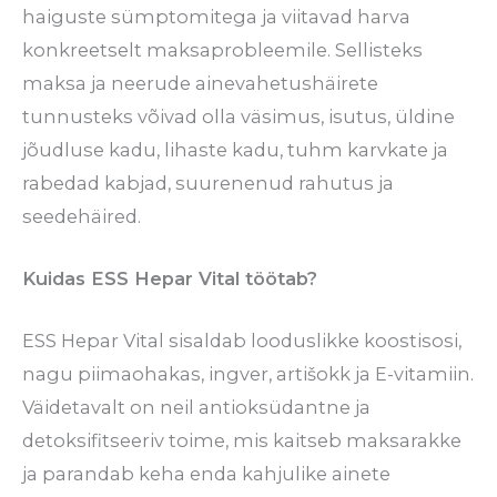
haiguste sümptomitega ja viitavad harva
konkreetselt maksaprobleemile. Sellisteks
maksa ja neerude ainevahetushäirete
tunnusteks võivad olla väsimus, isutus, üldine
jõudluse kadu, lihaste kadu, tuhm karvkate ja
rabedad kabjad, suurenenud rahutus ja
seedehäired.
Kuidas ESS Hepar Vital töötab?
ESS Hepar Vital sisaldab looduslikke koostisosi,
nagu piimaohakas, ingver, artišokk ja E-vitamiin.
Väidetavalt on neil antioksüdantne ja
detoksifitseeriv toime, mis kaitseb maksarakke
ja parandab keha enda kahjulike ainete