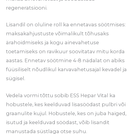
regeneratsiooni.
Lisandil on oluline roll ka ennetavas söötmises:
maksakahjustuste võimalikult tõhusaks
ärahoidmiseks ja kogu ainevahetuse
toetamiseks on ravikuur soovitatav mitu korda
aastas. Ennetav söötmine 4-8 nädalat on abiks
füüsiliselt nõudlikul karvavahetusajal kevadel ja
sügisel.
Vedela vormi tõttu sobib ESS Hepar Vital ka
hobustele, kes keelduvad lisasöödast pulbri või
graanulite kujul. Hobustele, kes on juba haiged,
isutud ja keelduvad söödast, võib lisandit
manustada süstlaga otse suhu.