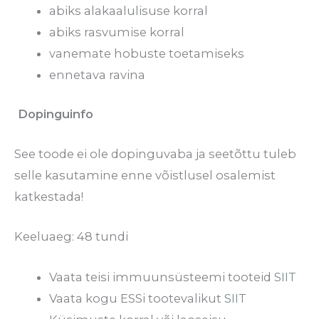
abiks alakaalulisuse korral
abiks rasvumise korral
vanemate hobuste toetamiseks
ennetava ravina
Dopinguinfo
See toode ei ole dopinguvaba ja seetõttu tuleb
selle kasutamine enne võistlusel osalemist
katkestada!
Keeluaeg: 48 tundi
Vaata teisi immuunsüsteemi tooteid
SIIT
Vaata kogu ESSi tootevalikut
SIIT