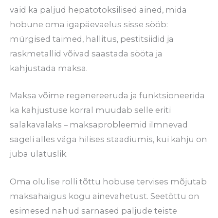
vaid ka paljud hepatotoksilised ained, mida
hobune oma igapäevaelus sisse sööb:
mürgised taimed, hallitus, pestitsiidid ja
raskmetallid võivad saastada sööta ja
kahjustada maksa.
Maksa võime regenereeruda ja funktsioneerida
ka kahjustuse korral muudab selle eriti
salakavalaks – maksaprobleemid ilmnevad
sageli alles väga hilises staadiumis, kui kahju on
juba ulatuslik.
Oma olulise rolli tõttu hobuse tervises mõjutab
maksahaigus kogu ainevahetust. Seetõttu on
esimesed nähud sarnased paljude teiste