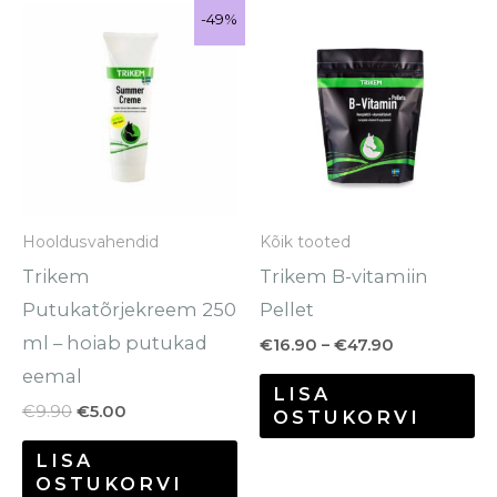
Algne
Praegune
Hinnavahem
Se
-49%
-49%
Sale!
hind
hind
€16.90
to
oli:
on:
kuni
€9.90.
€5.00.
€47.90
o
mi
va
Va
sa
Hooldusvahendid
Kõik tooted
te
Trikem
Trikem B-vitamiin
to
Putukatõrjekreem 250
Pellet
ml – hoiab putukad
€
16.90
–
€
47.90
eemal
LISA
€
9.90
€
5.00
OSTUKORVI
LISA
OSTUKORVI