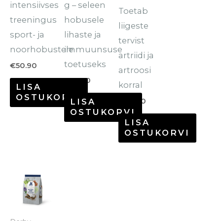
intensiivses
g – seleen
Toetab
treeningus
hobusele
liigeste
sport- ja
lihaste ja
tervist
noorhobustele
immuunsuse
artriidi ja
toetuseks
€
50.90
artroosi
€
47.80
korral
LISA
OSTUKORVI
€
86.20
LISA
OSTUKORVI
LISA
OSTUKORVI
Hinnavahemik:
Sellel
€6.00
tootel
kuni
€12.50
on
mitu