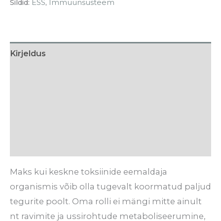
Sildid:
ESS
,
Immuunsüsteem
Kirjeldus
Söötmissoovitus
Koostis
Tarneaeg
Arvustused (0)
Maks kui keskne toksiinide eemaldaja
organismis võib olla tugevalt koormatud paljud
tegurite poolt. Oma rolli ei mängi mitte ainult
nt ravimite ja ussirohtude metaboliseerumine,