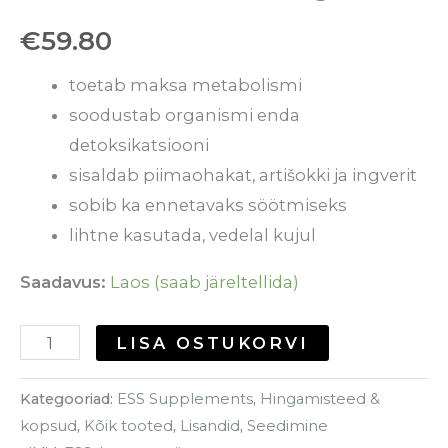
€
59.80
toetab maksa metabolismi
soodustab organismi enda
detoksikatsiooni
sisaldab piimaohakat, artišokki ja ingverit
sobib ka ennetavaks söötmiseks
lihtne kasutada, vedelal kujul
Saadavus:
Laos (saab järeltellida)
LISA OSTUKORVI
Kategooriad:
ESS Supplements
,
Hingamisteed &
kopsud
,
Kõik tooted
,
Lisandid
,
Seedimine