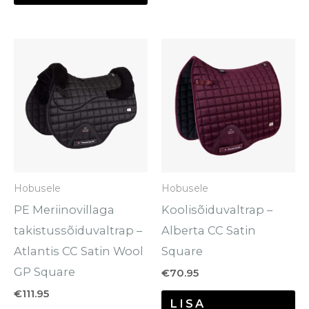
Hobusele
Hobusele
PE Meriinovillaga
Koolisõiduvaltrap –
takistussõiduvaltrap –
Alberta CC Satin
Atlantis CC Satin Wool
Square
GP Square
€
70.95
€
111.95
LISA