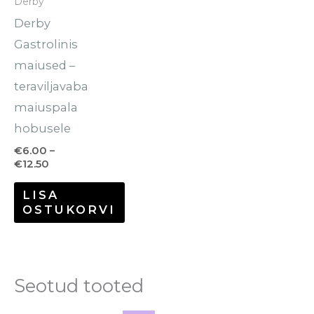
Derby
varianti.
Derby
Valikuid
Gastrolinis
saab
maiused –
teha
teraviljavaba
tootelehel.
maiuspala
hobusele
€
6.00
–
€
12.50
LISA
OSTUKORVI
Seotud tooted