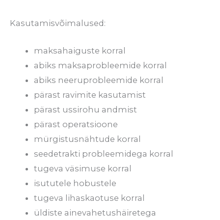
Kasutamisvõimalused:
maksahaiguste korral
abiks maksaprobleemide korral
abiks neeruprobleemide korral
pärast ravimite kasutamist
pärast ussirohu andmist
pärast operatsioone
mürgistusnähtude korral
seedetrakti probleemidega korral
tugeva väsimuse korral
isututele hobustele
tugeva lihaskaotuse korral
üldiste ainevahetushäiretega