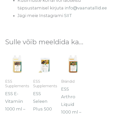
Küsimuste korral või laoseisu
täpsustamisel kirjuta
info@vaanatallid.ee
Jägi meie Instagrami
SIIT
Sulle võib meeldida ka…
ESS
ESS
Brändid
Supplements
Supplements
ESS
ESS E-
ESS
Arthro
Vitamiin
Seleen
Liquid
1000 ml –
Plus 500
1000 ml –