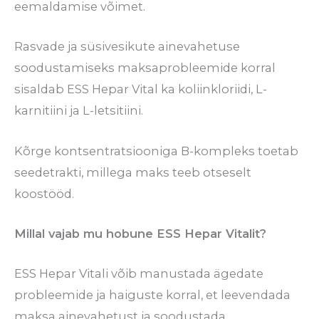
eemaldamise võimet.
Rasvade ja süsivesikute ainevahetuse
soodustamiseks maksaprobleemide korral
sisaldab ESS Hepar Vital ka koliinkloriidi, L-
karnitiini ja L-letsitiini.
Kõrge kontsentratsiooniga B-kompleks toetab
seedetrakti, millega maks teeb otseselt
koostööd.
Millal vajab mu hobune ESS Hepar Vitalit?
ESS Hepar Vitali võib manustada ägedate
probleemide ja haiguste korral, et leevendada
maksa ainevahetust ja soodustada