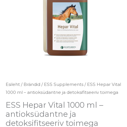
-
antioksüdantne
ja
detoksifitseeriv
toimega
kogus
Esileht
/
Brändid
/
ESS Supplements
/ ESS Hepar Vital
1000 ml – antioksüdantne ja detoksifitseeriv toimega
ESS Hepar Vital 1000 ml –
antioksüdantne ja
detoksifitseeriv toimega